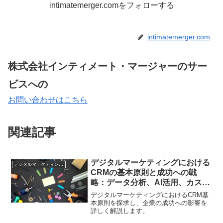
intimatemerger.comをフォローする
intimatemerger.com
株式会社インティメート・マージャーのサー
ビスへの
お問い合わせはこちら
関連記事
デジタルマーケティングにおける
デジタルマーケティング基礎
CRMの基本原則と成功への戦
略：データ分析、AI活用、カスタ
マイズされた顧客接触戦略の重要
デジタルマーケティングにおけるCRM基
性
本原則を探求し、企業の成功への影響を
詳しく解説します。