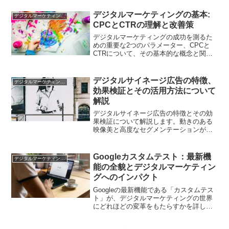
デジタルマーケティングの基本:
デジタルマーケティング基礎
CPCとCTRの理解と改善策
デジタルマーケティングの成功を測るた
めの重要な2つのパラメーター、CPCと
CTRについて、その基本的な概念と関係
性を理解しましょう。
デジタルサイネージ広告の特徴、
デジタルマーケティング基礎
効果検証とその活用方法について
解説
デジタルサイネージ広告の特徴とその効
果検証について解説します。動きのある
映像美と高度なセグメンテーションが魅
力です。
Googleカスタムテスト：最新機
デジタルマーケティング基礎
能の全貌とデジタルマーケティン
グへのインパクト
Googleの最新機能である「カスタムテス
ト」が、デジタルマーケティングの世界
にどれほどの変革をもたらすかを詳しく
解説。ステップバイステップの設定手順
もご紹介します。