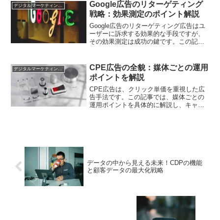
Google広告のリターゲティング
デジタルマーケティング基礎
戦略：効果測定のポイント解説
Google広告のリターゲティング広告はユ
ーザーに訴求する効果的な手段ですが、
その効果測定は成功の鍵です。この記事
では、リターゲティング広告の効果を測
定するための重要なポイントや具体的な
手法について解説します。正確な効果測
CPE広告の全貌：媒体ごとの運用
デジタルマーケティング基礎
定により、キャンペーンの最適化やROI
ポイントを解説
向上に繋げましょう。
CPE広告は、クリック単価を重視した広
告手法です。この記事では、媒体ごとの
運用ポイントを具体的に解説し、キャン
ペーンの最適化に役立つ情報を提供しま
す。
データの中から見える未来！CDPの機能
と顧客データの最大化戦略