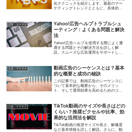
化テクニックを紹介します。最新のマー
ケティングトレンドとともに、具体的な
実践方法を解説し、広告効果を高めるた
めのヒントを提供します。
Yahoo!広告ヘルプトラブルシュ
広告・アドテク
ーティング：よくある問題と解決
法
Yahoo!広告ヘルプを使用する際によく遭
遇する問題とその解決方法を詳しく解
説。スムーズな広告運用をサポートしま
す。
動画広告のシーケンスとは？基本
広告・アドテク
的な概要と成功の秘訣
この記事では、動画広告のシーケンスに
ついて基本的な概要から、そのメリッ
ト、そして運用効果を高めるためのコツ
までを解説します。
TikTok動画のサイズや長さはどの
広告・アドテク
くらい？推奨ピクセルや比率、効
果的な活用法を解説
TikTok動画の推奨サイズや長さ、解像度
など基本情報を詳しく解説。さらに、動