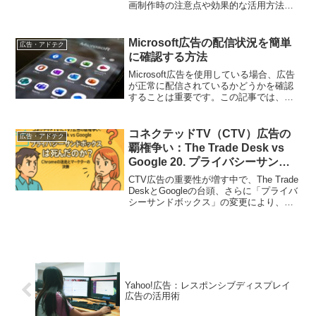
画制作時の注意点や効果的な活用方法を
紹介し、マーケティング施策に役立つ実
践的なポイントを提供します
Microsoft広告の配信状況を簡単
広告・アドテク
に確認する方法
Microsoft広告を使用している場合、広告
が正常に配信されているかどうかを確認
することは重要です。この記事では、
Microsoft広告の配信状況を確認する方法
を解説します。
コネクテッドTV（CTV）広告の
広告・アドテク
覇権争い：The Trade Desk vs
Google 20. プライバシーサンド
ボックスは死んだのか？ Chrome
CTV広告の重要性が増す中で、The Trade
の迷走とマーケターの決断
DeskとGoogleの台頭、さらに「プライバ
シーサンドボックス」の変更により、広
告判断が複雑化。記事はマーケティング
担当者が押さえるべきポイントを解説し
ます
Yahoo!広告：レスポンシブディスプレイ
広告の活用術