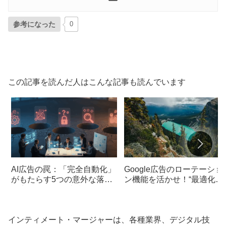
参考になった
0
この記事を読んだ人はこんな記事も読んでいます
AI広告の罠：「完全自動化」
Google広告のローテーショ
がもたらす5つの意外な落と
ン機能を活かせ！“最適化し
し穴と、人間が本当にやるべ
ない”選択でABテストの可
き仕事
性を拡大
インティメート・マージャーは、各種業界、デジタル技