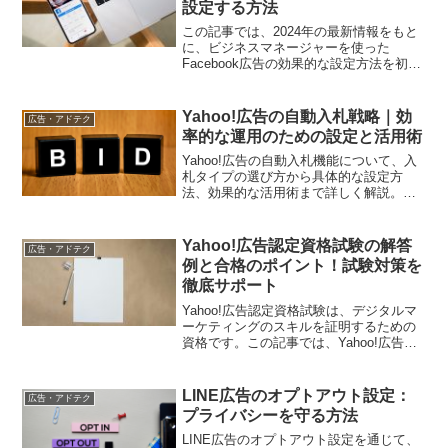
設定する方法
この記事では、2024年の最新情報をもと
に、ビジネスマネージャーを使った
Facebook広告の効果的な設定方法を初心
者向けにステップバイステップで解説し
ます。
Yahoo!広告の自動入札戦略｜効
広告・アドテク
率的な運用のための設定と活用術
Yahoo!広告の自動入札機能について、入
札タイプの選び方から具体的な設定方
法、効果的な活用術まで詳しく解説。運
用効率を高めたいマーケターに役立つ情
報をお届けします
Yahoo!広告認定資格試験の解答
広告・アドテク
例と合格のポイント！試験対策を
徹底サポート
Yahoo!広告認定資格試験は、デジタルマ
ーケティングのスキルを証明するための
資格です。この記事では、Yahoo!広告認
定資格試験の解答例と合格のポイントを
提供します。試験範囲や出題傾向を理解
し、合格に向けた効果的な対策を学ぶこ
LINE広告のオプトアウト設定：
広告・アドテク
とができます。
プライバシーを守る方法
LINE広告のオプトアウト設定を通じて、