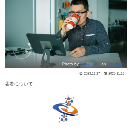
Photo by
Steve Ding
on
Unsplash
2023.11.27
2025.11.10
著者について