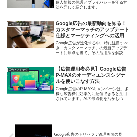
個人情報の保護とプライバシーを守る方
法を詳しく紹介します。
Google広告の最新動向を知る！
広告・アドテク
カスタマーマッチのアップデート
仕様とマーケティングへの活用手
法
Google広告が進化する中、特に注目すべ
き「カスタマーマッチ」の最新アップデ
ートに焦点を当て、その活用法を解説し
ます。マーケティング担当者の皆様、最
新の動向を把握し、競争に優位性を築く
ためのヒントを得ましょう。
【広告運用者必見】Google広告
広告・アドテク
P-MAXのオーディエンスシグナ
ルを使いこなす方法
Google広告のP-MAXキャンペーンは、多
様な広告枠に効率的に配信できると注目
されています。AIの最適化を活かしつ
つ、オーディエンスシグナルを適用する
ことでターゲット顧客層を精度良く狙
い、広告効果を最大化します
Google広告のトリセツ：管理画面の見