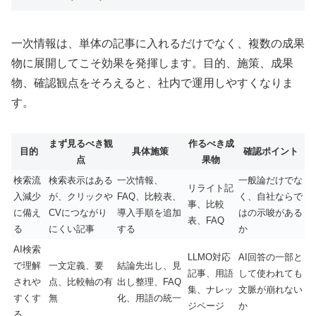
一次情報は、単体の記事に入れるだけでなく、複数の成果
物に展開してこそ効果を発揮します。目的、施策、成果
物、確認観点をそろえると、社内で運用しやすくなりま
す。
まず見るべき観
作るべき成
目的
具体施策
確認ポイント
点
果物
検索流
検索表示はある
一次情報、
一般論だけでな
リライト記
入減少
が、クリックや
FAQ、比較表、
く、自社ならで
事、比較
に備え
CVにつながり
導入手順を追加
はの示唆がある
表、FAQ
る
にくい記事
する
か
AI検索
LLMO対応
AI回答の一部と
で理解
一文定義、要
結論先出し、見
記事、用語
して使われても
されや
点、比較軸の有
出し整理、FAQ
集、ナレッ
文脈が崩れない
すくす
無
化、用語の統一
ジページ
か
る