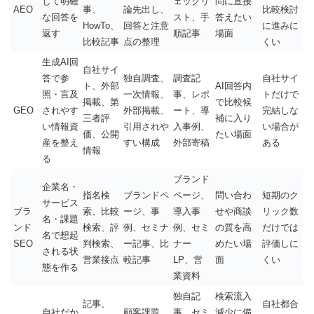
して明確
ェックリ
問に直接
AEO
事、
論先出し、
比較検討
な回答を
スト、手
答えたい
HowTo、
回答と注意
に進みに
返す
順記事
場面
比較記事
点の整理
くい
生成AI回
自社サイ
答で参
独自調査、
調査記
自社サイ
ト、外部
AI回答内
照・言及
一次情報、
事、レポ
トだけで
掲載、第
で比較候
GEO
されやす
外部掲載、
ート、導
完結しな
三者評
補に入り
い情報資
引用されや
入事例、
い場合が
価、公開
たい場面
産を整え
すい構成
外部寄稿
ある
情報
る
ブランド
企業名・
指名検
ブランドペ
ページ、
問い合わ
短期のク
サービス
ブラ
索、比較
ージ、事
導入事
せや商談
リック数
名・課題
ンド
検索、評
例、セミナ
例、セミ
の質を高
だけでは
名で想起
SEO
判検索、
ー記事、比
ナー
めたい場
評価しに
される状
営業接点
較記事
LP、営
面
くい
態を作る
業資料
独自記
検索流入
記事、
自社都合
自社だか
顧客課題、
事、セミ
減少に備