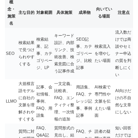
概
念・
向いてい
主な目的
対象範囲
具体施策
成果物
注意点
施策
る場面
名
流入数だ
キーワード
検索結
SEO記
けでは商
検索結果
設計、内部
果、記
事、カテ
検索流入
談やセミ
で見つけ
リンク、技
SEO
事、カテ
ゴリペー
を増やし
ナー申込
られやす
術改善、検
ゴリペー
ジ、比較
たい場面
の質を判
くする
索意図に合
ジ、LP
記事
断しにく
う記事作成
い
大規模言
一文定義、
記事、会
用語集、
AI検索で
語モデル
比較表、
AI向けだ
社情報、
FAQ、ナ
専門性や
に自社の
FAQ、エン
けの不自
LLMO
事例、
レッジ記
文脈を伝
文脈を理
ティティ整
然な文章
FAQ、用
事、事例
えたい場
解されや
理、一次情
にしない
語集
記事
面
すくする
報の追加
FAQ、
質問形式の
短い回答
質問に対
FAQ、チ
読者の疑
Q&A記
見出し、結
だけでは