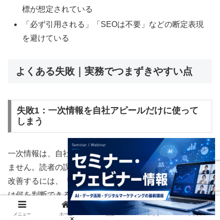
標が想定されている
「必ず引用される」「SEOは不要」などの断定表現
を避けている
よくある失敗｜実務でつまずきやすい点
失敗1：一次情報を自社アピールだけに使って
しまう
一次情報は、自社の実績を見せるためだけのものではあり
ません。読者の課題解決に接続して初めて価値が出ます。
改善するには、「自社が何をしたか」だけでなく、「読者
は何を判断できるようになるか」まで書くことが重要で
す。
メニュー
ホーム
検索
トップ
サイドバー