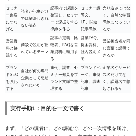
セミナ
記事内で課題を
セミナー誘
売り込みではな
読者が記事だけ
ー集客
整理し、セミナ
導文、
く、自然な学習
では解決しきれ
につな
ーで深掘りする
LP、関連
導線になってい
ない論点
げる
導線を作る
記事導線
るか
記事の定義、比
営業FAQ、
営業資
営業担当者が同
商談で説明が揺
較表、FAQを営
提案資料、
料と接
じ言葉で説明で
れているテーマ
業資料に転用す
社内説明メ
続する
きるか
る
モ
ブラン
事例、調査、セ
ブランドペ
企業名やサービ
自社が何の専門
ドSEO
ミナー知見をブ
ージ、事例
ス名だけでな
企業として想起
を強化
ランド文脈で整
記事、調査
く、課題名で想
されたいか
する
理する
記事
起されるか
実行手順1：目的を一文で書く
まず、「どの読者に、どの課題で、どの一次情報を届け、