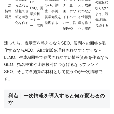
LP、
の宣伝に
一次
ら語れる
Q&A、調
ナー企
え、成果
FAQ、営
ならない
情報
情報で信
査、事例、
画、ホワ
につなが
業資料、
よう、読
活用
頼と差別
営業知見を
イトペー
る情報資
セミナ
者課題に
化を作る
整理する
パー、営
産を作り
ー、広告
接続する
業FAQ
たい場面
迷ったら、表示面を整えるならSEO、質問への回答を強
化するならAEO、AIに文脈を理解されやすくするなら
LLMO、生成AI回答で参照されやすい情報資産を作るなら
GEO、指名検索や比較検討につなげるならブランド
SEO、そして各施策の材料として使うのが一次情報で
す。
利点｜一次情報を導入すると何が変わるの
か