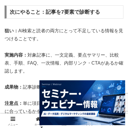
次にやること：記事を7要素で診断する
狙い：
AI検索と読者の両方にとって不足している情報を見
つけることです。
実施内容：
対象記事に、一文定義、要点サマリー、比較
表、手順、FAQ、一次情報、内部リンク・CTAがあるか確
認します。
成果物：
記事診断シート、改善メモ。
注意点：
単に項目を追加するだけでなく、読者の検索意図
に合っているかを確認します。
メニュー
ホーム
検索
トップ
サイドバー