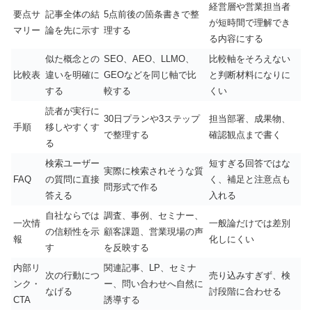
経営層や営業担当者
要点サ
記事全体の結
5点前後の箇条書きで整
が短時間で理解でき
マリー
論を先に示す
理する
る内容にする
似た概念との
SEO、AEO、LLMO、
比較軸をそろえない
比較表
違いを明確に
GEOなどを同じ軸で比
と判断材料になりに
する
較する
くい
読者が実行に
30日プランや3ステップ
担当部署、成果物、
手順
移しやすくす
で整理する
確認観点まで書く
る
検索ユーザー
短すぎる回答ではな
実際に検索されそうな質
FAQ
の質問に直接
く、補足と注意点も
問形式で作る
答える
入れる
自社ならでは
調査、事例、セミナー、
一次情
一般論だけでは差別
の信頼性を示
顧客課題、営業現場の声
報
化しにくい
す
を反映する
内部リ
関連記事、LP、セミナ
次の行動につ
売り込みすぎず、検
ンク・
ー、問い合わせへ自然に
なげる
討段階に合わせる
CTA
誘導する