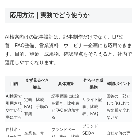
応用方法｜実務でどう使うか
AI検索向けの記事設計は、記事制作だけでなく、LP改
善、FAQ整備、営業資料、ウェビナー企画にも応用できま
す。目的、施策、成果物、確認観点をそろえると、社内で
運用しやすくなります。
まず見るべき
作るべき成
目的
具体施策
確認ポイント
観点
果物
AI検索で
記事冒頭に結論
回答の一部と
定義、比較、
リライト記
引用され
を置き、比較表
して使われて
FAQ、手順の
事、比較
やすい記
とFAQを追加す
も文脈が崩れ
有無
表、FAQ
事にする
る
ないか
ブランド
自社名・
ブランドペー
企業名、サー
SEOペー
自社が何の専
サービス
ジ、事例、比較