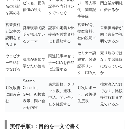
ビス名、提供
ジ、導入事
門企業か明確
名の想起
記事を内部リン
価値の説明
例、関連記
に伝わるか
を高める
クでつなぐ
事導線
営業資料
営業FAQ、
営業現場で説
記事の定義や比
営業担当者が
と記事の
提案資料、
明が揺れてい
較軸を営業資料
同じ言葉で説
説明をそ
社内説明メ
るテーマ
にも反映する
明できるか
ろえる
モ
セミナー誘
売り込みでは
ウェビナ
関連記事やセミ
読者が追加で
導文、関連
なく学習導線
ー申込に
ナーCTAを自然
学びたい論点
記事リン
になっている
つなげる
に設置する
ク、CTA文
か
Search
表示回数、クリ
検索流入だけ
月次改善
Console、
月次レポー
ック数、遷移、
でなく、比較
に組み込
GA4、AI検索
ト、改善優
申込、問い合わ
検討行動まで
む
表示、問い合
先度表
せを確認する
見ているか
わせ内容
実行手順1：目的を一文で書く