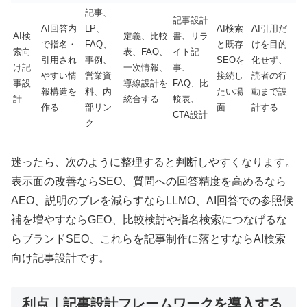
記事、
記事設計
AI回答内
LP、
AI検索
AI引用だ
AI検
定義、比較
書、リラ
で指名・
FAQ、
と既存
けを目的
索向
表、FAQ、
イト記
引用され
事例、
SEOを
化せず、
け記
一次情報、
事、
やすい情
営業資
接続し
読者の行
事設
導線設計を
FAQ、比
報構造を
料、内
たい場
動まで設
計
統合する
較表、
作る
部リン
面
計する
CTA設計
ク
迷ったら、次のように整理すると判断しやすくなります。
表示面の改善ならSEO、質問への回答精度を高めるなら
AEO、説明のブレを減らすならLLMO、AI回答での参照候
補を増やすならGEO、比較検討や指名検索につなげるな
らブランドSEO、これらを記事制作に落とすならAI検索
向け記事設計です。
利点｜記事設計フレームワークを導入する