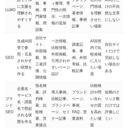
報、事
ィ整理、専
に文脈を
ページ、
門領域
けの不自
LLMO
例、専
門性の明
理解され
著者情
を理解
然な文章
門家情
示、一次情
やすくす
報、事例
させた
にしない
報、用
報の追加
る
記事
い場面
語集
自社サ
生成AI回
一次情報、
AI回答
イト、
調査記
自社サイ
答で参
比較情報、
内で比
外部掲
事、事
トだけで
照・言及
外部掲載、
較候補
GEO
載、第
例、外部
完結しな
されやす
引用されや
に入り
三者評
寄稿、比
い場合が
い状態を
すいページ
たい場
価、公
較記事
ある
作る
設計
面
開情報
指名検
比較検
企業名・
索、評
導入事例、
ブランド
討や問
短期のク
サービス
ブラ
判検
比較記事、
ページ、
い合わ
リック数
名・課題
ンド
索、比
ブランドペ
事例、
せの質
だけでは
名で想起
SEO
較検
ージ、セミ
FAQ、営
を高め
評価しに
される状
索、営
ナー記事
業資料
たい場
くい
態を作る
業接点
面