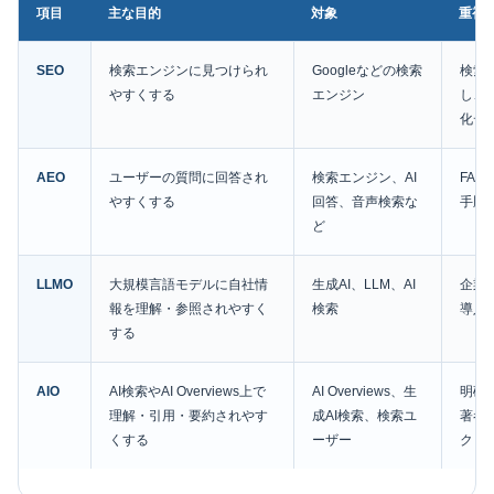
項目
主な目的
対象
重視
SEO
検索エンジンに見つけられ
Googleなどの検索
検索
やすくする
エンジン
し、
化デ
AEO
ユーザーの質問に回答され
検索エンジン、AI
FA
やすくする
回答、音声検索な
手順
ど
LLMO
大規模言語モデルに自社情
生成AI、LLM、AI
企業
報を理解・参照されやすく
検索
導入
する
AIO
AI検索やAI Overviews上で
AI Overviews、生
明確
理解・引用・要約されやす
成AI検索、検索ユ
著者
くする
ーザー
ク