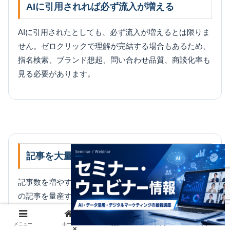
AIに引用されれば必ず流入が増える
AIに引用されたとしても、必ず流入が増えるとは限りま
せん。ゼロクリックで理解が完結する場合もあるため、
指名検索、ブランド想起、問い合わせ品質、商談化率も
見る必要があります。
記事を大量に増やせばAI検索に強くなる
記事数を増やすだけでは十分ではありません。似た内容
の記事を量産するよりも、質問、回答、比較、FAQ、事
例、内部リンクを体系的に設計することが重要です。
メニュー
ホーム
検索
トップ
サイドバー