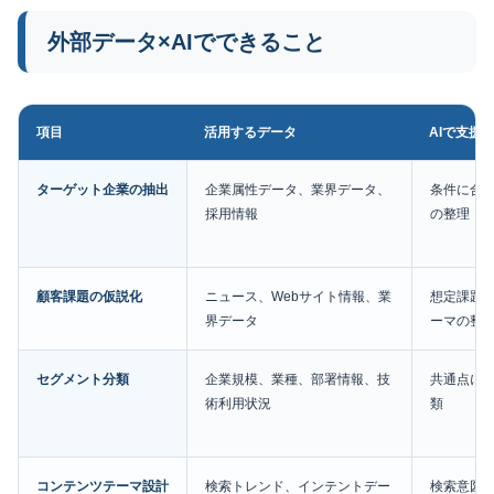
外部データ×AIでできること
項目
活用するデータ
AIで支援
ターゲット企業の抽出
企業属性データ、業界データ、
条件に合
採用情報
の整理
顧客課題の仮説化
ニュース、Webサイト情報、業
想定課題
界データ
ーマの整
セグメント分類
企業規模、業種、部署情報、技
共通点に
術利用状況
類
コンテンツテーマ設計
検索トレンド、インテントデー
検索意図、