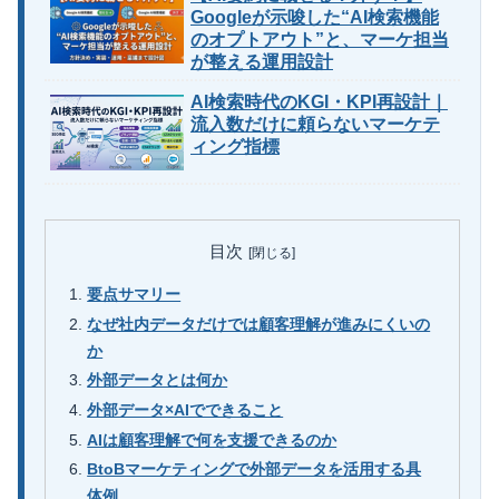
Googleが示唆した“AI検索機能
のオプトアウト”と、マーケ担当
が整える運用設計
AI検索時代のKGI・KPI再設計｜
流入数だけに頼らないマーケテ
ィング指標
目次
要点サマリー
なぜ社内データだけでは顧客理解が進みにくいの
か
外部データとは何か
外部データ×AIでできること
AIは顧客理解で何を支援できるのか
BtoBマーケティングで外部データを活用する具
体例