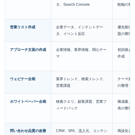
タ、Search Console
較軸の整
営業リスト作成
企業データ、インテントデー
優先順位
タ、イベント反応
題の整理
アプローチ文面の作成
企業情報、業界情報、関心テー
初回接点
マ
作成
ウェビナー企画
業界トレンド、検索トレンド、
テーマ案
営業課題
の整理
ホワイトペーパー企画
検索クエリ、顧客課題、営業フ
構成案、F
ィードバック
表の整理
問い合わせ品質の改善
CRM、SFA、流入元、コンテン
商談化し