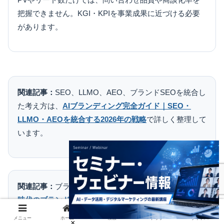
把握できません。KGI・KPIを事業成果に近づける必要
があります。
関連記事：
SEO、LLMO、AEO、ブランドSEOを統合し
た考え方は、
AIブランディング完全ガイド｜SEO・
LLMO・AEOを統合する2026年の戦略
で詳しく整理して
います。
関連記事：
ブランド想起や指名検索の考え方は、
AI検索
時代のブランドSEOとは？指名される企業になるための
情報発信戦略
もあわせてご覧ください。
メニュー
ホーム
検索
トップ
サイドバー