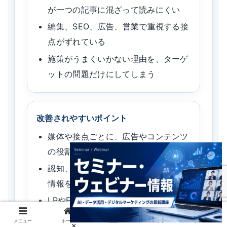
が一つの記事に混ざって読みにくい
編集、SEO、広告、営業で重視する接
点がずれている
施策がうまくいかない理由を、ターゲ
ットの問題だけにしてしまう
改善されやすいポイント
媒体や接点ごとに、広告やコンテンツ
の役割を説明しやすくなる
認知、比較、検討、商談前後で必要な
情報を分けやすくなる
LPやFAQの不足を、接点ごとに確認
しやすくなる
メニュー
ホーム
検索
トップ
サイドバー