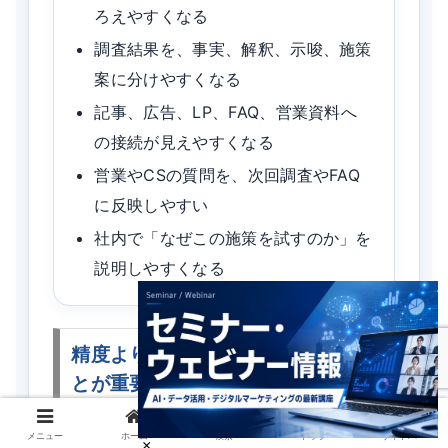
ろえやすくなる
調査結果を、事実、解釈、示唆、施策
案に分けやすくなる
記事、広告、LP、FAQ、営業資料へ
の接続が見えやすくなる
営業やCSの質問を、次回調査やFAQ
に反映しやすい
社内で「なぜこの施策を試すのか」を
説明しやすくなる
精度よりも運用の再現性を高めるこ
とが重要です
リサーチでは、最初から完璧な答えを出そう
メニュー
ホーム
検索
トップ
サイドバー