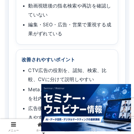
動画視聴後の指名検索や再訪を確認し
ていない
編集・SEO・広告・営業で重視する成
果がずれている
改善されやすいポイント
CTV広告の役割を、認知、検索、比
較、CVに分けて説明しやすい
Meta、Google、Amazonの使い分け
を社内で共有しやすい
広告後のFAQや比較記事の不足に気づ
きやすい
動画予算とコンテンツ改善を同じ計画
メニュー
ホーム
検索
トップ
サイドバー