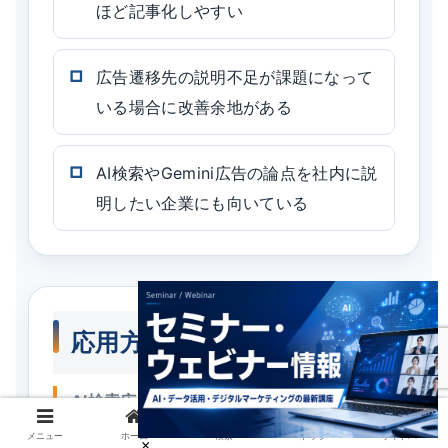
ほど記事化しやすい
広告遷移先の説明不足が課題になって
いる場合に改善余地がある
AI検索やGemini広告の論点を社内に説
明したい企業にも向いている
応用方法
AI検索広告の準備では、どの質問に対し
て、どの種類の記事を置くかを決めること
メニュー
ホーム
検索
トップ
サイドバー