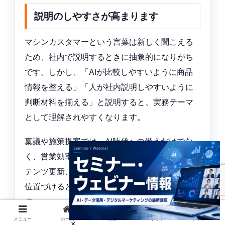
説明のしやすさが高まります
マシンカスタマーという言葉は新しく聞こえる
ため、社内で説明するときに抽象的になりがち
です。しかし、「AIが比較しやすいように商品
情報を整える」「人が社内説明しやすいように
判断材料を揃える」と説明すると、実務テーマ
として理解されやすくなります。
稟議や施策提案では、AI時代への備えだけでな
く、営業効率、問い合わせ品質、CV導線、コン
テンツ更新、ブランドセーフティの改善として
位置づけると、関係者の合意を得やすくなりま
す。
メニュー
ホーム
検索
トップ
サイドバー