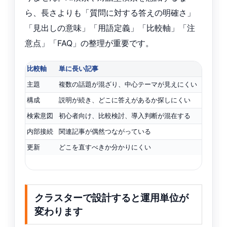
ら、長さよりも「質問に対する答えの明確さ」
「見出しの意味」「用語定義」「比較軸」「注
意点」「FAQ」の整理が重要です。
比較軸
単に長い記事
引用
主題
複数の話題が混ざり、中心テーマが見えにくい
何に
構成
説明が続き、どこに答えがあるか探しにくい
結論
検索意図
初心者向け、比較検討、導入判断が混在する
意図
内部接続
関連記事が偶然つながっている
次に
更新
どこを直すべきか分かりにくい
ハブ
クラスターで設計すると運用単位が
変わります