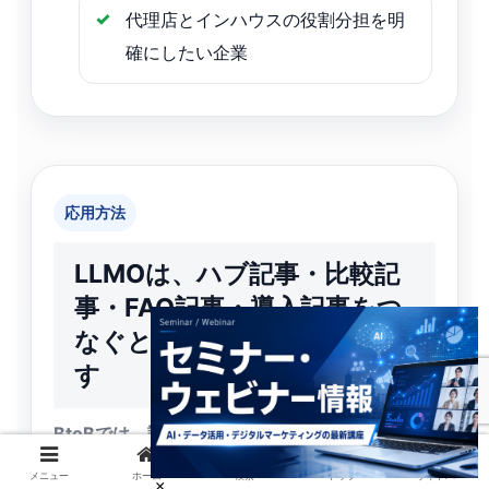
代理店とインハウスの役割分担を明
確にしたい企業
応用方法
LLMOは、ハブ記事・比較記
事・FAQ記事・導入記事をつ
なぐと実務化しやすくなりま
す
BtoBでは、読者の検討段階ごとに記事の役割を
分けることが重要です。
メニュー
ホーム
検索
トップ
サイドバー