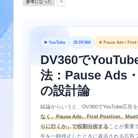
参考になった
0
▶️ YouTube
📺 DV360
⏸️ Pause Ads / First
DV360でYouT
法：Pause Ads・F
の設計論
結論からいうと、DV360でYouTube広
なく、Pause Ads、First Position
りに行くか」で役割分担する
ことが重要です
生を一時停止したときに表示される広告フ