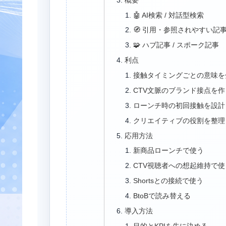
🤖 AI検索 / 対話型検索
🧭 引用・参照されやすい記
🧩 ハブ記事 / スポーク記事
利点
接触タイミングごとの意味を
CTV文脈のブランド接点を
ローンチ時の初回接触を設計
クリエイティブの役割を整理
応用方法
新商品ローンチで使う
CTV視聴者への想起維持で使
Shortsとの接続で使う
BtoBで読み替える
導入方法
目的とKPIを先に決める