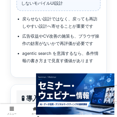
しないモバイルUI設計
戻らせない設計ではなく、戻っても再訪
しやすい設計へ寄せることが重要です
広告収益やCV改善の施策も、ブラウザ操
作の妨害がないかで再評価が必要です
agentic search を意識するなら、条件情
報の書き方まで見直す価値があります
🧪 導入方法
設計 → 準備 → 運用 → 改善 → ガバナンス
メニュー
ホーム
検索
トップ
サイドバー