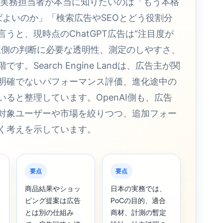
で、実務担当者が本当に知りたいのは「もう本格
ばよいのか」「検索広告やSEOとどう役割分
うと、現時点のChatGPT広告は“注目度が
主側の判断に必要な透明性、測定のしやすさ、
Search Engine Landは、広告主が関
明確でないパフォーマンス評価、進化途中の
ると整理しています。OpenAI側も、広告
対象ユーザーや市場を絞りつつ、追加フォー
く考えを示しています。
要点
要点
商品結果やショッ
日本の実務では、
ピング提案は広告
PoCの目的、適合
とは別の仕組み
商材、計測の暫定