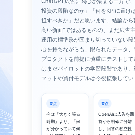
ChatGPT広告に関心が集まる一方
投資の段階なのか」「何をKPIに置け
担すべきか」だと思います。結論から言
高い新面”ではあるものの、まだ広告
運用の標準形が固まり切っていない段階です。
心を持ちながらも、限られたデータ、
プロダクトを前提に慎重にテストしてい
はまだパイロットの学習段階であり、
マットや買付モデルは今後拡張してい
要点
要点
今は「大きく張る
OpenAIは広告を回
時期」より、「何
答から明確に分離
が分かっていて何
し、回答の独立性