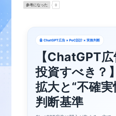
参考になった
0
:contentReference[oaicite:0]{index=0}
🤖 ChatGPT広告 × PoC設計 × 実務判断
【ChatGP
投資すべき？
拡大と“不確実
判断基準