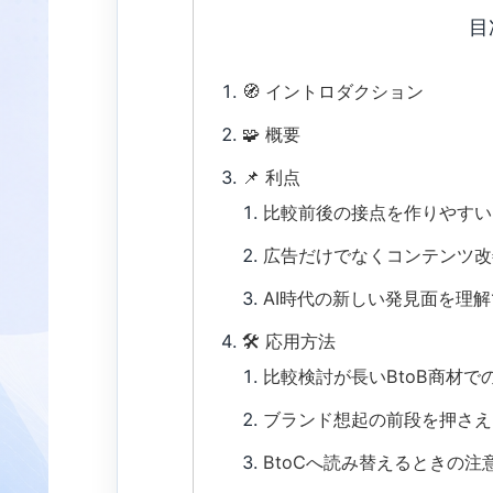
目
🧭 イントロダクション
🧩 概要
📌 利点
比較前後の接点を作りやすい
広告だけでなくコンテンツ改
AI時代の新しい発見面を理
🛠 応用方法
比較検討が長いBtoB商材で
ブランド想起の前段を押さえ
BtoCへ読み替えるときの注