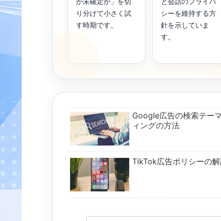
が未確定か」を切
と会話のプライバ
り分けて小さく試
シーを維持する方
す時期です。
針を示していま
す。
Google広告の検索テ
ィングの方法
TikTok広告ポリシー