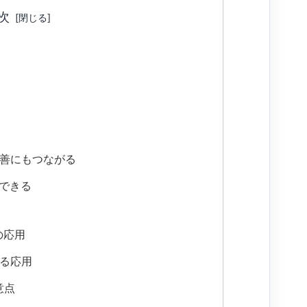
次
善にもつながる
解できる
の応用
る応用
意点