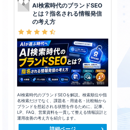
AI検索時代のブランドSEO
とは？指名される情報発信
の考え方
AI検索時代のブランドSEOを解説。検索順位や指
名検索だけでなく、課題名・用途名・比較軸から
ブランドを想起される状態を作るために、記事、
LP、FAQ、営業資料を一貫して整える情報設計と
運用改善の考え方を紹介します。
詳細ページ