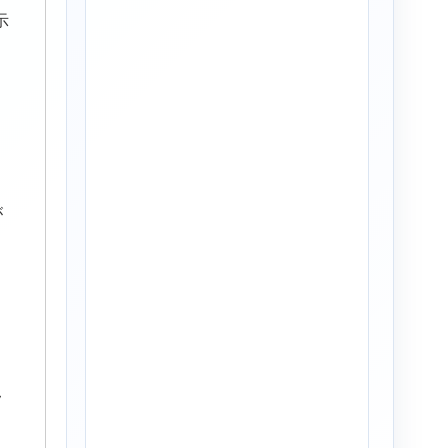
示
が
フ