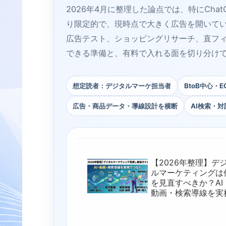
2026年4月に整理した論点では、特にCha
り限定的で、現時点で大きく広告を開いているの
広告テスト、ショッピングリサーチ、直フ
できる準備と、有料で入れる面を切り分け
想定読者：デジタルマーケ担当者
BtoB中心・
広告・商品データ・導線設計を横断
AI検索・
【2026年整理】デ
ルマーケティングは
を見直すべきか？AI
動画・検索導線を実
でつなぐ実装ガイド