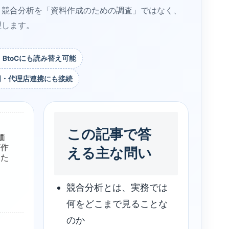
、競合分析を「資料作成のための調査」ではなく、
理します。
心・BtoCにも読み替え可能
明・代理店連携にも接続
この記事で答
価
“作
える主な問い
すた
競合分析とは、実務では
何をどこまで見ることな
のか