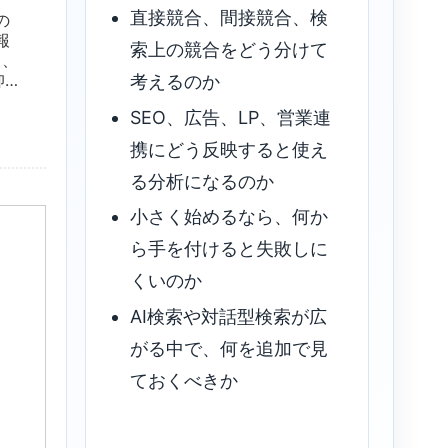
直接競合、間接競合、検
の
報
索上の競合をどう分けて
と、
仰」
考えるのか
つ
SEO、広告、LP、営業連
携にどう反映すると使え
る分析になるのか
小さく始めるなら、何か
ら手を付けると失敗しに
くいのか
AI検索や対話型検索が広
がる中で、何を追加で見
ておくべきか