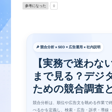
参考になった
0
:contentReference[oaicite:0]{index=0}
🔎 競合分析 × SEO × 広告運用 × 社内説明
【実務で迷わな
まで見る？デジ
ための競合調査
競合分析は、順位や広告文を眺める作業で
べるかを定義し、検索・広告・訴求・導線