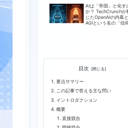
AIは「帝国」と化す
か？ TechCrunchが
じたOpenAIの内幕
AGIという名の「信
がマーケターに突き
ける課題
目次
要点サマリー
この記事で答える主な問い
イントロダクション
概要
直接競合
間接競合