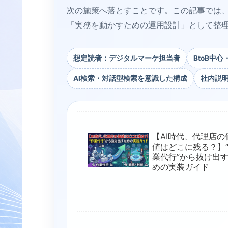
次の施策へ落とすことです。この記事では
「実務を動かすための運用設計」として整
想定読者：デジタルマーケ担当者
BtoB中
AI検索・対話型検索を意識した構成
社内説
【AI時代、代理店の
値はどこに残る？】
業代行”から抜け出
めの実装ガイド