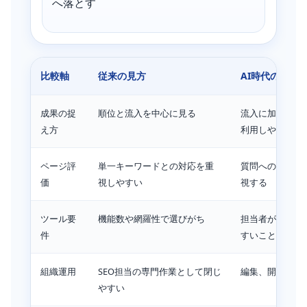
へ落とす
比較軸
従来の見方
AI時代の見方
成果の捉
順位と流入を中心に見る
流入に加え、引
え方
利用しやすさも
ページ評
単一キーワードとの対応を重
質問への答え方
価
視しやすい
視する
ツール要
機能数や網羅性で選びがち
担当者が判断を
件
すいことを重視
組織運用
SEO担当の専門作業として閉じ
編集、開発、営
やすい