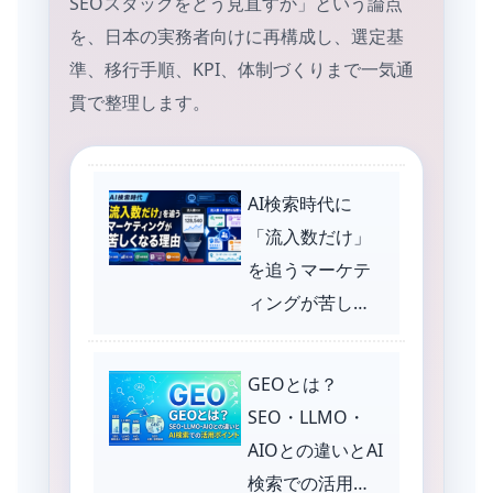
SEOスタックをどう見直すか」という論点
を、日本の実務者向けに再構成し、選定基
準、移行手順、KPI、体制づくりまで一気通
貫で整理します。
AI検索時代に
「流入数だけ」
を追うマーケテ
ィングが苦しく
なる理由
GEOとは？
SEO・LLMO・
AIOとの違いとAI
検索での活用ポ