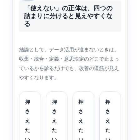
「使えない」の正体は、四つの
詰まりに分けると見えやすくな
る
結論として、データ活用が進まないときは、
収集・統合・定義・意思決定のどこで止まっ
ているかを診るだけでも、改善の道筋が見え
やすくなります。
押
押
押
押
さ
さ
さ
さ
え
え
え
え
た
た
た
た
い
い
い
い