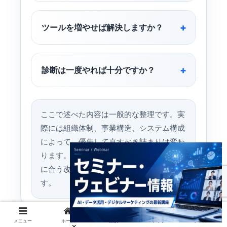
ツールを増やせば解決しますか？
診断は一度やれば十分ですか？
ここで述べた内容は一般的な整理です。実
際には組織体制、事業構造、システム構成
によって、優先して直すべき詰まりは変わ
ります。まずは小さな範囲で診断し、自社
に合う改善順を見つけるのが進めやすいで
す。
メニュー
ホーム
検索
トップ
サイドバー