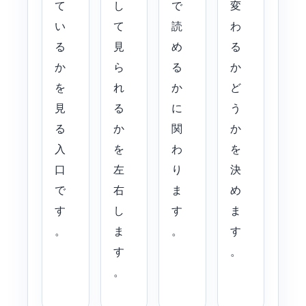
て
し
で
変
い
て
読
わ
る
見
め
る
か
ら
る
か
を
れ
か
ど
見
る
に
う
る
か
関
か
入
を
わ
を
口
左
り
決
で
右
ま
め
す
し
す
ま
。
ま
。
す
す
。
。