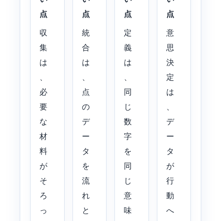
点
点
点
点
収
統
定
意
集
合
義
思
は
は
は
決
、
、
、
定
必
点
同
は
要
の
じ
、
な
デ
数
デ
材
ー
字
ー
料
タ
を
タ
が
を
同
が
そ
流
じ
行
ろ
れ
意
動
っ
と
味
へ