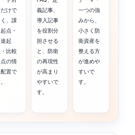
策だけで
義記事、
一つの強
なく、課
導入記事
みから、
題起点・
を役割分
小さく防
用途起
担させる
衛資産を
点・比較
と、防衛
整える方
起点の情
の再現性
が進めや
報配置で
が高まり
すいで
す。
やすいで
す。
す。