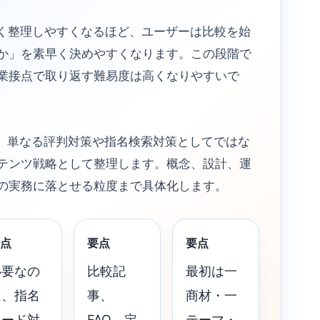
短く整理しやすくなるほど、ユーザーは比較を始
か」を素早く決めやすくなります。この段階で
業接点で取り返す難易度は高くなりやすいで
を、単なる評判対策や指名検索対策としてではな
テンツ戦略として整理します。概念、設計、運
の実務に落とせる粒度まで具体化します。
点
要点
要点
必要なの
比較記
最初は一
は、指名
事、
商材・一
ワード対
FAQ、定
テーマ・