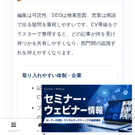
編集は可読性、SEOは検索意図、営業は商談
で出る疑問を重視しやすいです。CV導線をク
ラスターで整理すると、どの記事が何を受け
持つかを共有しやすくなり、部門間の認識ず
れを抑えやすくなります。
取り入れやすい体制・企業
記事数は増えているが、どれが
CVに効いているか分かりにくい
ブランド名ではなく一般語句から
の理解導線を整えたい
営業から「比較前提が伝わってい
メニュー
ホーム
検索
トップ
サイドバー