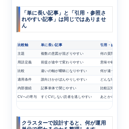
「単に長い記事」と「引用・参照さ
れやすい記事」は同じではありませ
ん
比較軸
単に長い記事
引用・参照されや
主題
複数の意図が混ざりやすい
何の質問に答える
用語定義
前提が途中で変わりやすい
意味や範囲が先に
比較
違いの軸が曖昧になりやすい
何が違うか、どこ
適用条件
誰向けかがぼんやりしやすい
どんな場面で向く
内部接続
記事単体で閉じやすい
比較記事、FAQ
CVへの寄与
すぐCVしない読者を逃しやすい
あとから戻る読者
クラスターで設計すると、何が運用