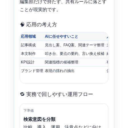
編集部だけで持たず、共有ルールに落とす
ことが現実的です。
🧠 応用の考え方
応用領域
AIに任せやすいこと
人が持つべ
記事構成
見出し案、FAQ案、関連テーマ整理
主張の角度
本文制作
叩き台、要点の要約、言い換え候補
経験談、比
KPI設計
関連指標の候補整理
事業貢献と
ブランド管理
表現の揺れの抽出
公開可否の
🔁 実務で回しやすい運用フロー
下準備
検索意図を分類
比較、導入、運用、注意点などに分け