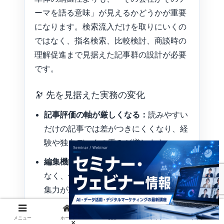
ーマを語る意味」が見えるかどうかが重要
になります。検索流入だけを取りにいくの
ではなく、指名検索、比較検討、商談時の
理解促進まで見据えた記事群の設計が必要
です。
🔭 先を見据えた実務の変化
記事評価の軸が厳しくなる：
読みやすい
だけの記事では差がつきにくくなり、経
験や独自データの重みが増します。
編集機能の価値が上がる：
書く力だけで
なく、何を削り、何を足すかを決める編
集力が重要になります。
更新運用が競争力になる：
公開後に改善
メニュー
ホーム
検索
トップ
サイドバー
される記事ほど、長期的な資産化につな