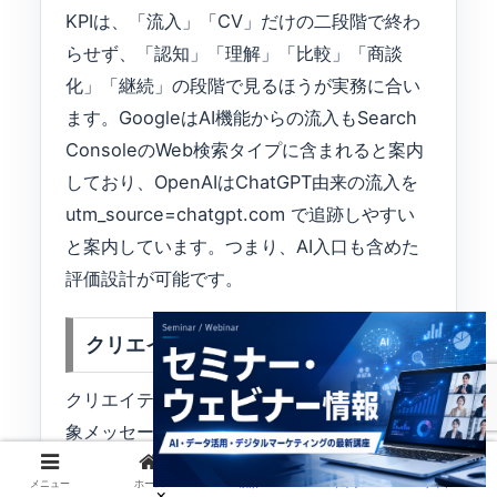
KPIは、「流入」「CV」だけの二段階で終わ
らせず、「認知」「理解」「比較」「商談
化」「継続」の段階で見るほうが実務に合い
ます。GoogleはAI機能からの流入もSearch
ConsoleのWeb検索タイプに含まれると案内
しており、OpenAIはChatGPT由来の流入を
utm_source=chatgpt.com で追跡しやすい
と案内しています。つまり、AI入口も含めた
評価設計が可能です。
クリエイティブ
クリエイティブでは、ブランド認知向けの抽
象メッセージと、比較・CV向けの具体メッセ
ージを混ぜないことが重要です。ブランドフ
メニュー
ホーム
検索
トップ
サイドバー
ェーズでは「何者か」「なぜ信頼できるか」