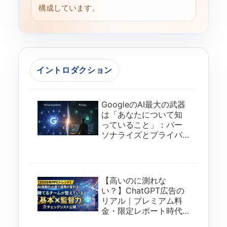
構成しています。
イントロダクション
GoogleのAI最大の武器
は「あなたについて知
っていること」：パー
ソナライズとプライバ
シーの狭間で、マーケ
ターは何をすべきか
【高いのに測れな
い？】ChatGPT広告の
リアル｜プレミアム料
金・限定レポート時代
の“勝てる試し方”