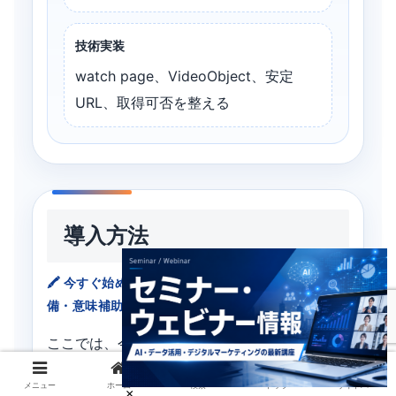
技術実装
watch page、VideoObject、安定
URL、取得可否を整える
導入方法
今すぐ始めるなら、動画棚卸し・watch page整
備・意味補助の三点からです
ここでは、今日から実行しやすい導入方法を示
します。ポイントは、新しい撮影機材や大規模
メニュー
ホーム
検索
トップ
サイドバー
な制作体制を先に求めないことです。まずは、