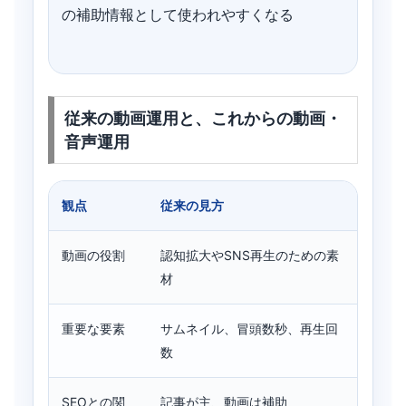
の補助情報として使われやすくなる
従来の動画運用と、これからの動画・
音声運用
観点
従来の見方
これ
動画の役割
認知拡大やSNS再生のための素
検索
材
重要な要素
サムネイル、冒頭数秒、再生回
説明、
数
ク
SEOとの関
記事が主、動画は補助
記事