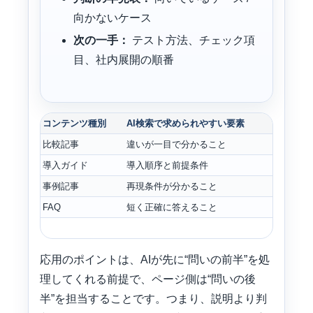
向かないケース
次の一手：
テスト方法、チェック項
目、社内展開の順番
コンテンツ種別
AI検索で求められやすい要素
冒頭に
比較記事
違いが一目で分かること
比較表
導入ガイド
導入順序と前提条件
導入フ
事例記事
再現条件が分かること
誰が何
FAQ
短く正確に答えること
結論→
応用のポイントは、AIが先に“問いの前半”を処
理してくれる前提で、ページ側は“問いの後
半”を担当することです。つまり、説明より判