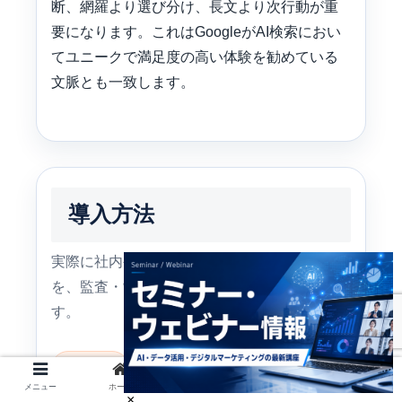
断、網羅より選び分け、長文より次行動が重
要になります。これはGoogleがAI検索におい
てユニークで満足度の高い体験を勧めている
文脈とも一致します。
導入方法
実際に社内やメディアで何から着手すべきか
を、監査・制作・公開・改善の流れで示しま
す。
✅ 実装手順
メニュー
ホーム
検索
トップ
サイドバー