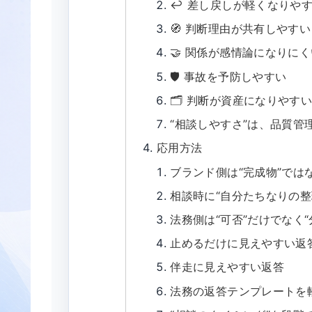
↩️ 差し戻しが軽くなりや
🧭 判断理由が共有しやすい
🤝 関係が感情論になりにく
🛡 事故を予防しやすい
🗂 判断が資産になりやす
“相談しやすさ”は、品質管
応用方法
ブランド側は“完成物”では
相談時に“自分たちなりの整
法務側は“可否”だけでなく“
止めるだけに見えやすい返
伴走に見えやすい返答
法務の返答テンプレートを