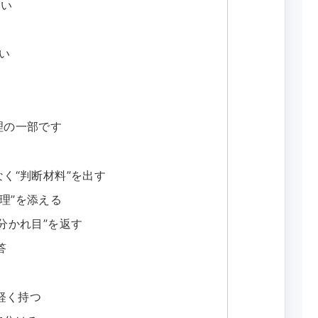
すい
い
い
理の一部です
なく“判断材料”を出す
理”を添える
分かれ目”を返す
答
軽く持つ