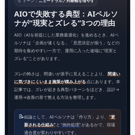
🧷 トーン：
ニュートラル／判断軸を増やす
AIOで失敗する典型：AIペルソ
ナが“現実とズレる”3つの理由
AIO（AIを前提にした業務最適化）を進めるとき、AIペ
ルソナは「企画が速くなる」「意思決定が揃う」などの
期待を集めやすい一方で、運用に入った途端に“現実と
ズレる”ことがあります。
ズレの怖さは、間違いが派手に見えることより、
間違い
に気づきにくいまま施策が積み上がる
点にあります。本
記事では、ズレが起きる典型パターンをほどき、設計→
運用→改善の形で整える方法を整理します。
📝
結論として、AIペルソナは「作り方」より、
“更
新される仕組み”
と
“例外処理”
があるかで、現場
適合度が変わりやすいです。