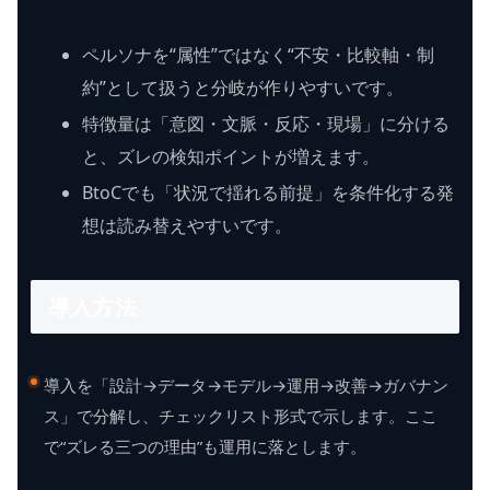
ペルソナを“属性”ではなく“不安・比較軸・制
約”として扱うと分岐が作りやすいです。
特徴量は「意図・文脈・反応・現場」に分ける
と、ズレの検知ポイントが増えます。
BtoCでも「状況で揺れる前提」を条件化する発
想は読み替えやすいです。
導入方法
導入を「設計→データ→モデル→運用→改善→ガバナン
ス」で分解し、チェックリスト形式で示します。ここ
で“ズレる三つの理由”も運用に落とします。