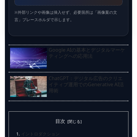
※外部リンクや画像は挿入せず、必要箇所は「画像案の文
言」プレースホルダで示します。
Google AIの基本とデジタルマーケ
ティングへの応用法
ChatGPT：デジタル広告のクリエ
イティブ運用でのGenerative AI活
用術
目次
イントロダクション