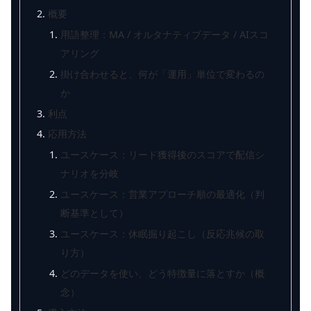
概要
用語整理：MA / オルタナティブデータ / AIスコ
アリング
掛け合わせると、何が「運用」単位で変わるの
か
利点
応用方法
ユースケース：リード獲得後のスコアで配信シ
ナリオを分岐
ユースケース：営業アプローチ順の最適化（判
断基準として）
ユースケース：休眠掘り起こし（反応兆候の取
り方）
どのデータを使い、どう特徴量に落とすか（概
念）