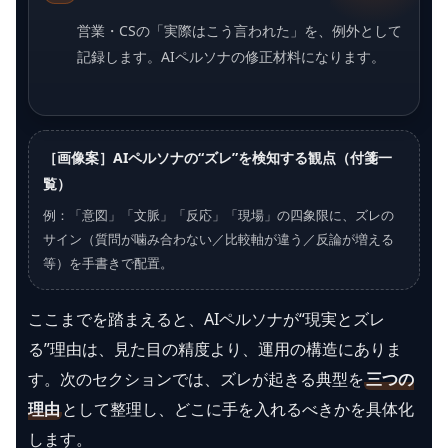
営業・CSの「実際はこう言われた」を、例外として
記録します。AIペルソナの修正材料になります。
［画像案］AIペルソナの“ズレ”を検知する観点（付箋一
覧）
例：「意図」「文脈」「反応」「現場」の四象限に、ズレの
サイン（質問が噛み合わない／比較軸が違う／反論が増える
等）を手書きで配置。
ここまでを踏まえると、AIペルソナが“現実とズレ
る”理由は、見た目の精度より、運用の構造にありま
す。次のセクションでは、ズレが起きる典型を
三つの
理由
として整理し、どこに手を入れるべきかを具体化
します。