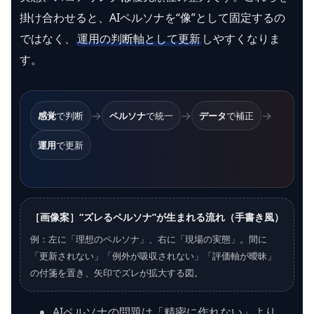
掛け合わせると、AIペルソナを“像”として固定するの
ではなく、
運用の判断軸として更新
しやすくなりま
す。
→
→
→
感覚
で判断
ペルソナ
で統一
データ
で補正
運用
で更新
［画像案］“ズレるペルソナ”が生まれる流れ（手書き風）
例：左に「理想のペルソナ」、右に「現場の実態」。間に
「更新されない」「例外が吸収されない」「評価軸が曖昧」
の付箋を置き、矢印でズレが拡大する図。
AIペルソナの問題は「精密に作れない」より