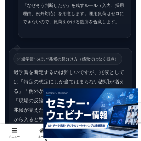
「なぜそう判断したか」を残すルール（入力、採用
理由、例外対応）を用意します。運用負荷はゼロに
できないので、負荷をかける箇所を合意します。
✅ 過学習“っぽい”兆候の見分け方（感覚ではなく観点）
過学習を断定するのは難しいですが、兆候として
は「特定の想定にしか当てはまらない説明が増え
る」「例外が増えるのにペルソナが変わらない」
「現場の反論が蓄積する」などが挙げられます。
兆候が見えたら、入力の見直しと例外処理の強化
から入ると手戻りが減りやすいです。
メニュー
ホーム
検索
トップ
サイドバー