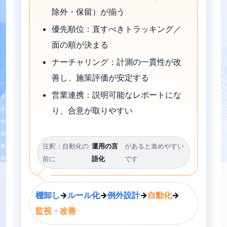
除外・保留）が揃う
優先順位：直すべきトラッキング／
面の順が決まる
ナーチャリング：計測の一貫性が改
善し、施策評価が安定する
営業連携：説明可能なレポートにな
り、合意が取りやすい
注釈：自動化の
運用の言
があると進めやすい
前に
語化
です
棚卸し
→
ルール化
→
例外設計
→
自動化
→
監視・改善