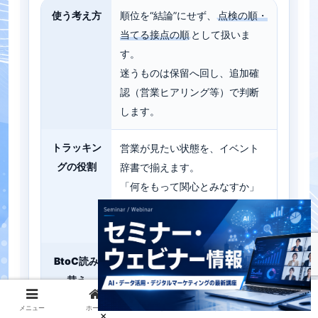
使う考え方
順位を“結論”にせず、
点検の順・
当てる接点の順
として扱いま
す。
迷うものは保留へ回し、追加確
認（営業ヒアリング等）で判断
します。
トラッキン
営業が見たい状態を、イベント
グの役割
辞書で揃えます。
「何をもって関心とみなすか」
が揃うと、運用の会話が進みま
す。
BtoC読み
営業アプローチ順を、導線改善
替え
の優先度（接点・クリエイティ
ブ・サポート）に置き換えま
メニュー
ホーム
検索
トップ
サイドバー