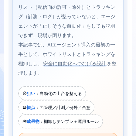
リスト（配信面の許可・除外）とトラッキン
グ（計測・ログ）が整っていないと、エージ
ェントが「正しそうな自動化」をしても説明
できず、現場が困ります。
本記事では、AIエージェント導入の最初の一
手として、ホワイトリストとトラッキングを
棚卸しし、
安全に自動化へつなげる設計
を整
理します。
🧭
狙い
：自動化の土台を整える
🧩
観点
：面管理／計測／例外／合意
🧰
成果物
：棚卸しテンプレ＋運用ルール