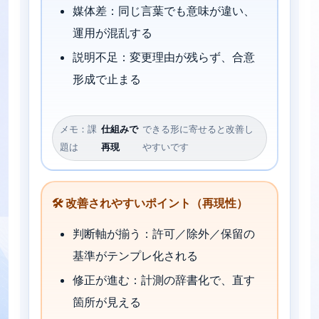
媒体差：同じ言葉でも意味が違い、
運用が混乱する
説明不足：変更理由が残らず、合意
形成で止まる
メモ：課
仕組みで
できる形に寄せると改善し
題は
再現
やすいです
🛠️ 改善されやすいポイント（再現性）
判断軸が揃う：許可／除外／保留の
基準がテンプレ化される
修正が進む：計測の辞書化で、直す
箇所が見える