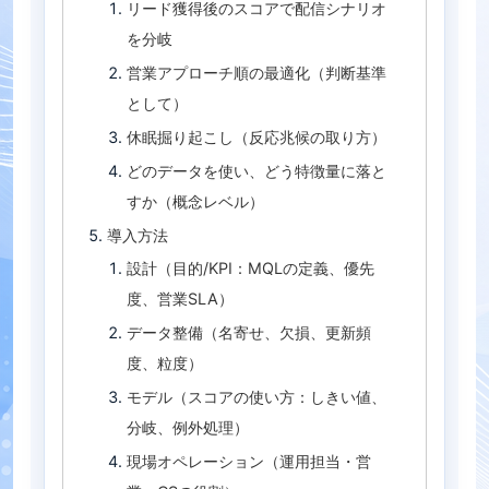
リード獲得後のスコアで配信シナリオ
を分岐
営業アプローチ順の最適化（判断基準
として）
休眠掘り起こし（反応兆候の取り方）
どのデータを使い、どう特徴量に落と
すか（概念レベル）
導入方法
設計（目的/KPI：MQLの定義、優先
度、営業SLA）
データ整備（名寄せ、欠損、更新頻
度、粒度）
モデル（スコアの使い方：しきい値、
分岐、例外処理）
現場オペレーション（運用担当・営