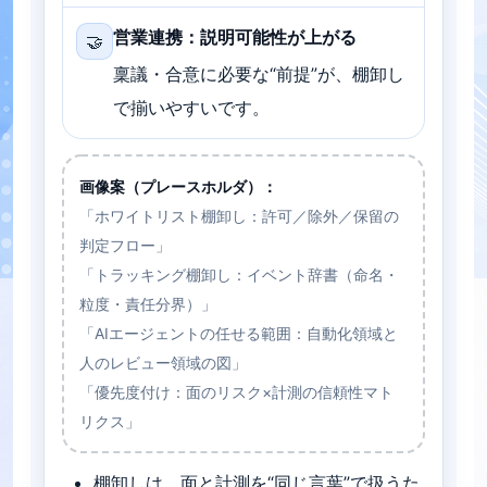
営業連携：説明可能性が上がる
🤝
稟議・合意に必要な“前提”が、棚卸し
で揃いやすいです。
画像案（プレースホルダ）：
「ホワイトリスト棚卸し：許可／除外／保留の
判定フロー」
「トラッキング棚卸し：イベント辞書（命名・
粒度・責任分界）」
「AIエージェントの任せる範囲：自動化領域と
人のレビュー領域の図」
「優先度付け：面のリスク×計測の信頼性マト
リクス」
棚卸しは、面と計測を“同じ言葉”で扱うた