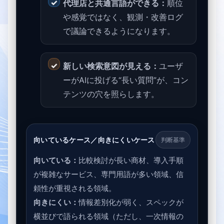
代理店と共通言語ができる：
順位
や感覚ではなく、観測・改善ログ
で議論できるようになります。
新しい検索意図が見える：
ユーザ
ーがAIに投げる“長い質問”が、コン
テンツの穴を照らします。
向いているケース／向きにくいケース
判断基準
向いている：
比較検討が長い商材、導入手順
が複雑なサービス、専門用語が多い領域、信
頼性が重視される領域。
向きにくい：
情報差別化が弱く、スペックが
横並びで語られる領域（ただし、一次情報の