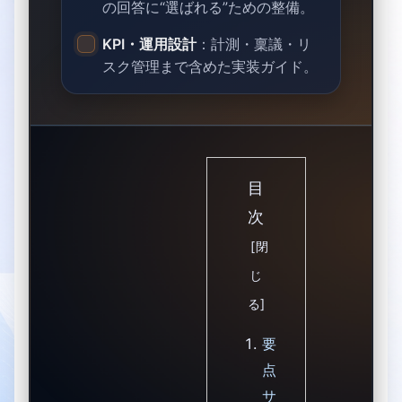
の回答に“選ばれる”ための整備。
KPI・運用設計
：計測・稟議・リ
スク管理まで含めた実装ガイド。
目
次
要
点
サ