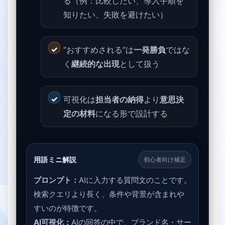
る（例：比較したい、導入手順を
知りたい、失敗を避けたい）
“おすすめされる”は
一発勝負
ではな
く
継続的な出現
として扱う
可視化は
担当者の納得
より
意思決
定の材料
になる形で設計する
用語ミニ解説
初心者向け補足
プロンプト：
AIに入力する質問文のことです。
検索クエリより長く、条件や背景が含まれや
すいのが特徴です。
AI可視化：
AIの回答の中で、ブランド名・サー