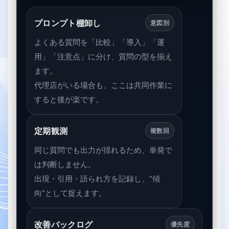
プロンプト棚卸し
意図別
よくある質問を「比較」「導入」「運
用」「注意点」に分け、質問の型を揃え
ます。
代理店がいる場合も、ここは共同作業に
すると後が楽です。
定期観測
複数回
同じ質問でも出力が揺れるため、単発で
は判断しません。
出現・引用・語られ方を記録し、“傾
向”として捉えます。
改善バックログ
優先度