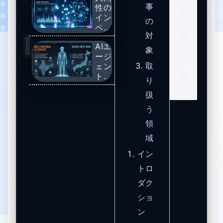
ン
事
性の
ト
イン
の
ロ
ペラ
対
ダ
ティ
AIエ
ブ：
ク
象
ージ
人工
シ
取
ェン
知能
ョ
トが
時代
り
拓く
ン
にお
扱
未
ける
来：
マー
う
イン
ク・
領
ドの
シェ
国家
ーフ
域
戦略
ァー
イン
から
の教
読み
義の
トロ
解
解体
ダク
く、
日本
ショ
企業
ン
が直