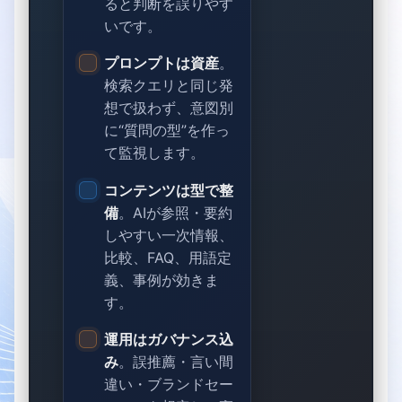
ると判断を誤りやす
いです。
プロンプトは資産
。
検索クエリと同じ発
想で扱わず、意図別
に“質問の型”を作っ
て監視します。
コンテンツは型で整
備
。AIが参照・要約
しやすい一次情報、
比較、FAQ、用語定
義、事例が効きま
す。
運用はガバナンス込
み
。誤推薦・言い間
違い・ブランドセー