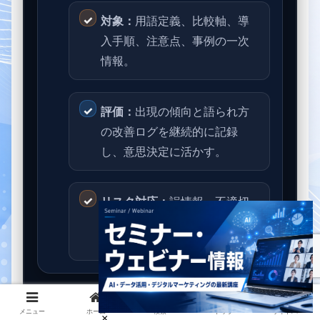
対象：
用語定義、比較軸、導
入手順、注意点、事例の一次
情報。
評価：
出現の傾向と語られ方
の改善ログを継続的に記録
し、意思決定に活かす。
リスク対応：
誤情報・不適切
表現の検知、修正、エスカレ
ーション手順を整備する。
運用のコツ：
メニュー
ホーム
検索
トップ
サイドバー