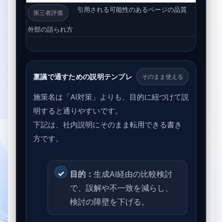
引用される可能性のあるページの品質
古い記
第三者評価
床にな
外部の語られ方
稟議で通すための説明テンプレ
そのまま使える
施策名は「AI対策」よりも、目的に紐づけて説
明すると通りやすいです。
下記は、社内説明にそのまま転用できる書き
方です。
目的：
生成AI経由の比較検討
で、誤解や不一致を減らし、
検討の障壁を下げる。