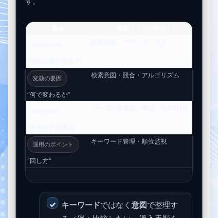
す。
観点
検索（リンク中心）
掲載位置・クリック・流入
候補
評価の単位
“成果に繋がる見方”
検索意図・競合・アルゴリズム
質問
変動の要因
“何で変わるか”
ページの最適化・導線・SERP対策
一次
対策の中心
“手を入れる場所”
キーワード管理・順位監視
プロ
運用のポイント
“回し方”
キーワード
ではなく
意図
で整理す