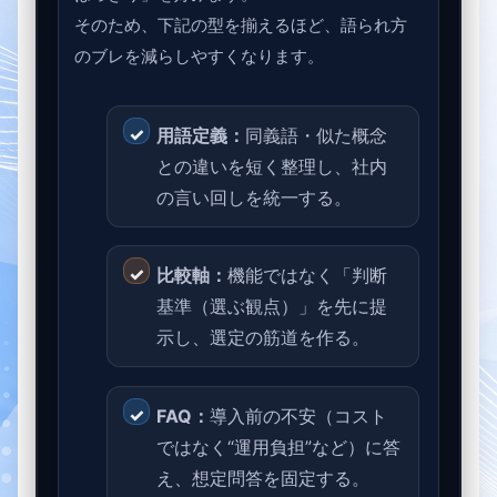
そのため、下記の型を揃えるほど、語られ方
のブレを減らしやすくなります。
用語定義：
同義語・似た概念
との違いを短く整理し、社内
の言い回しを統一する。
比較軸：
機能ではなく「判断
基準（選ぶ観点）」を先に提
示し、選定の筋道を作る。
FAQ：
導入前の不安（コスト
ではなく“運用負担”など）に答
え、想定問答を固定する。