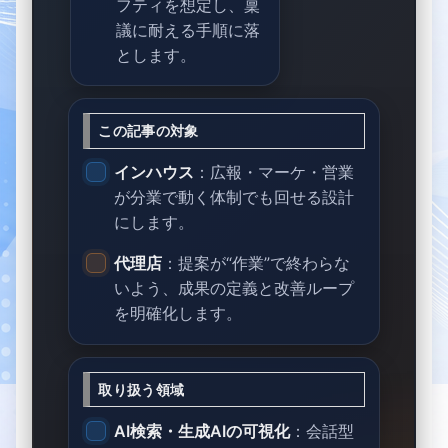
フティを想定し、稟
議に耐える手順に落
とします。
この記事の対象
インハウス
：広報・マーケ・営業
が分業で動く体制でも回せる設計
にします。
代理店
：提案が“作業”で終わらな
いよう、成果の定義と改善ループ
を明確化します。
取り扱う領域
AI検索・生成AIの可視化
：会話型