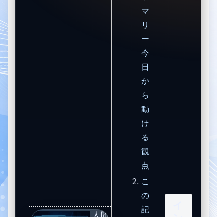
マ
リ
ー
今
日
か
ら
動
け
る
観
点
こ
の
イ
記
人間