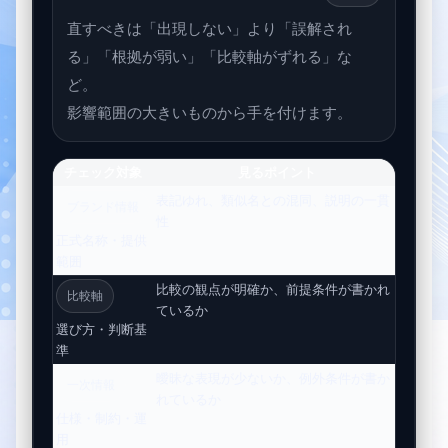
直すべきは「出現しない」より「誤解され
る」「根拠が弱い」「比較軸がずれる」な
ど。
影響範囲の大きいものから手を付けます。
チェック対象
見るポイント
表記ゆれ、類似名との混同、説明の一貫
部署ご
ブランド情報
性
して扱
正式名称・提供
範囲
比較の観点が明確か、前提条件が書かれ
機能の
比較軸
ているか
作りに
選び方・判断基
準
曖昧な表現が少ないか、例外条件が書か
都合の
一次情報
れているか
く
仕様・制約・運
用