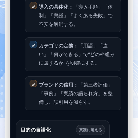
導入の具体化：
「導入手順」「体
制」「稟議」「よくある失敗」で
不安を解消する。
カテゴリの定義：
「用語」「違
い」「何ができる」で“どの枠組み
に属するか”を明確にする。
ブランドの信用：
「第三者評価」
「事例」「実績の語られ方」を整
備し、誤引用を減らす。
目的の言語化
稟議に耐える