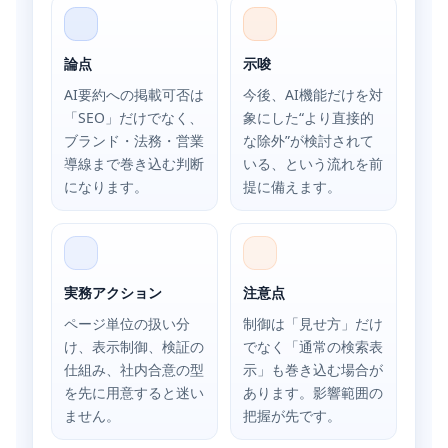
論点
示唆
AI要約への掲載可否は
今後、AI機能だけを対
「SEO」だけでなく、
象にした“より直接的
ブランド・法務・営業
な除外”が検討されて
導線まで巻き込む判断
いる、という流れを前
になります。
提に備えます。
実務アクション
注意点
ページ単位の扱い分
制御は「見せ方」だけ
け、表示制御、検証の
でなく「通常の検索表
仕組み、社内合意の型
示」も巻き込む場合が
を先に用意すると迷い
あります。影響範囲の
ません。
把握が先です。