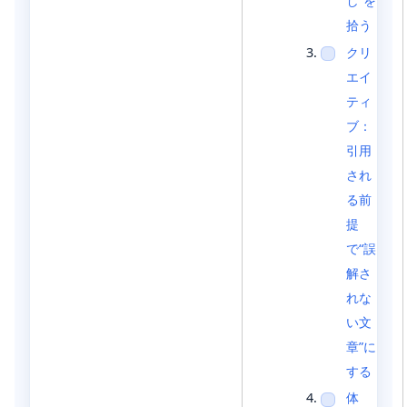
し”を
拾う
クリ
エイ
ティ
ブ：
引用
され
る前
提
で“誤
解さ
れな
い文
章”に
する
体