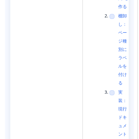
作る
棚卸
し：
ペー
ジ種
別に
ラベ
ルを
付け
る
実
装：
現行
ドキ
ュメ
ント