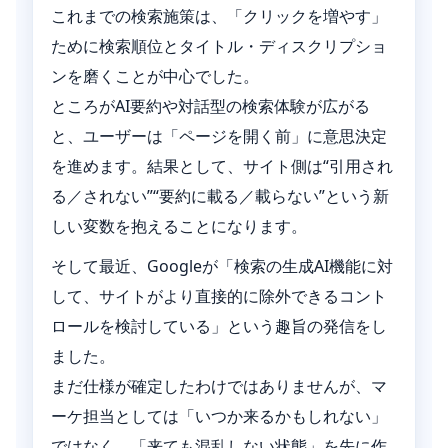
に関する
これまでの検索施策は、「クリックを増やす」
表を待つ
詳細分析
ために検索順位とタイトル・ディスクリプショ
だけで終
ンを磨くことが中心でした。
わらせな
ところがAI要約や対話型の検索体験が広がる
い広告運
と、ユーザーは「ページを開く前」に意思決定
用の準備
を進めます。結果として、サイト側は“引用され
ガイド
る／されない”“要約に載る／載らない”という新
しい変数を抱えることになります。
そして最近、Googleが「検索の生成AI機能に対
して、サイトがより直接的に除外できるコント
ロールを検討している」という趣旨の発信をし
ました。
まだ仕様が確定したわけではありませんが、マ
ーケ担当としては「いつか来るかもしれない」
ではなく、「来ても混乱しない状態」を先に作