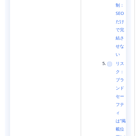
制：
SEO
だけ
で完
結さ
せな
い
リス
ク：
ブラ
ンド
セー
フテ
ィ
は“掲
載位