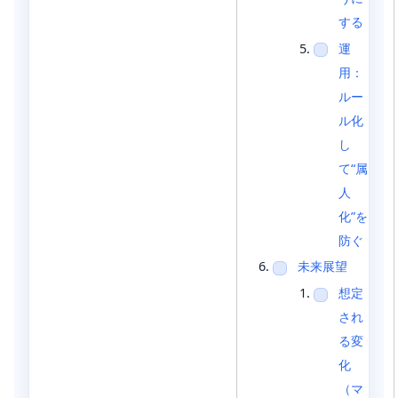
する
運
用：
ルー
ル化
し
て“属
人
化”を
防ぐ
未来展望
想定
され
る変
化
（マ