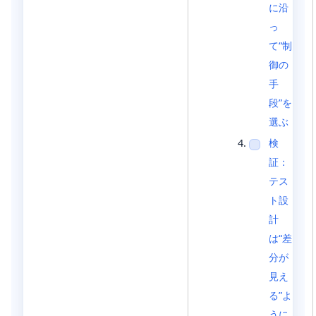
に沿
っ
て“制
御の
手
段”を
選ぶ
検
証：
テス
ト設
計
は“差
分が
見え
る”よ
うに