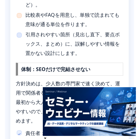
ど）。
比較表やFAQを用意し、単独で読まれても
意味が通る単位を作ります。
引用されやすい箇所（見出し直下、要点ボ
ックス、まとめ）に、誤解しやすい情報を
置かない設計にします。
体制：SEOだけで完結させない
方針決めは、少人数の専門家で速く決めて、運
用で関係者を巻き込むのが現実的です。
最初から大人数の合意を取ろうとすると止まり
やすいので、最低限の責任分界点だけ決めて始
めます。
責任者：意思決定（載せる／抑える／外