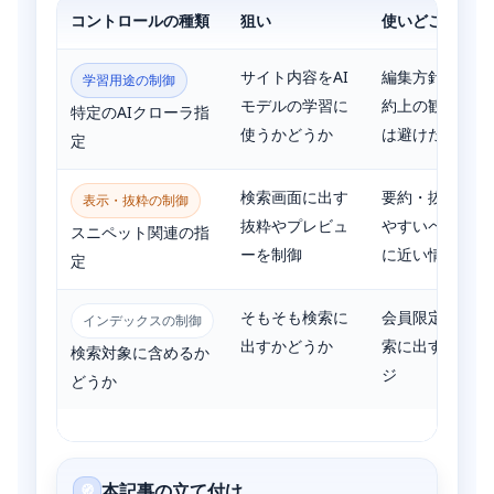
コントロールの種類
狙い
使いどころ
サイト内容をAI
編集方針・権利
学習用途の制御
モデルの学習に
約上の観点で「
特定のAIクローラ指
使うかどうか
は避けたい」場
定
検索画面に出す
要約・抜粋で誤
表示・抜粋の制御
抜粋やプレビュ
やすいページ、
スニペット関連の指
ーを制御
に近い情報
定
そもそも検索に
会員限定、内部
インデックスの制御
出すかどうか
索に出す価値が
検索対象に含めるか
ジ
どうか
本記事の立て付け
🧭