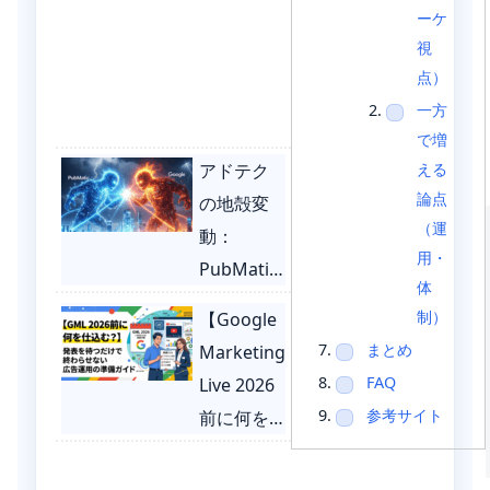
ーケ
視
点）
一方
で増
える
アドテク
論点
の地殻変
（運
動：
用・
PubMatic
体
による
制）
【Google
Google独
まとめ
Marketing
占禁止法
FAQ
Live 2026
訴訟とデ
参考サイト
前に何を
ジタル広
仕込
告の未来
む？】発