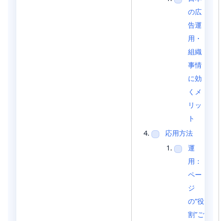
の広
告運
用・
組織
事情
に効
くメ
リッ
ト
応用方法
運
用：
ペー
ジ
の“役
割”ご