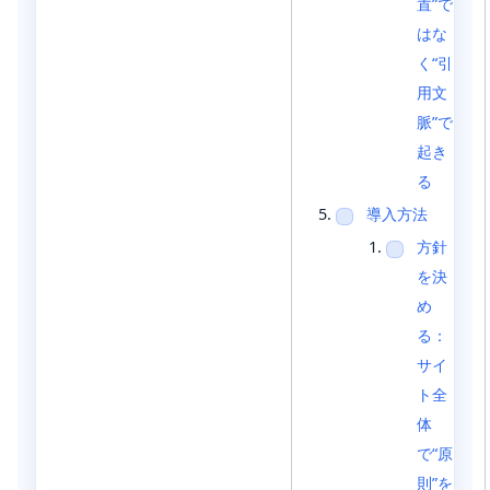
置”で
はな
く“引
用文
脈”で
起き
る
導入方法
方針
を決
め
る：
サイ
ト全
体
で“原
則”を