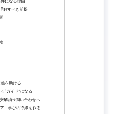
提条件になる理由
が理解すべき前提
問
較
件定義を助ける
絞る“ガイド”になる
：不安解消→問い合わせへ
ィア：学びの導線を作る