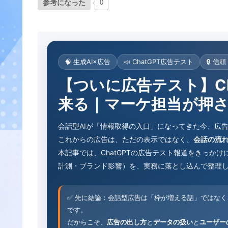
参考になった
0
🧠 生成AI×広告
📣 ChatGPT広告テスト
🔒 
【ついに広告テスト】Ch
来る｜マーケ担当が押
会話型AIが「情報取得の入口」になってきた今、広
これからの広告は、ただの表示ではなく、
会話の流
本記事では、ChatGPTの広告テスト報道をきっか
計測・ブランド影響）を、実務に落とし込んで整理
✅ 先に結論：会話型広告は「枠が増える話」ではなく
です。
だからこそ、
広告の出し方
と
データの扱い
と
ユーザー