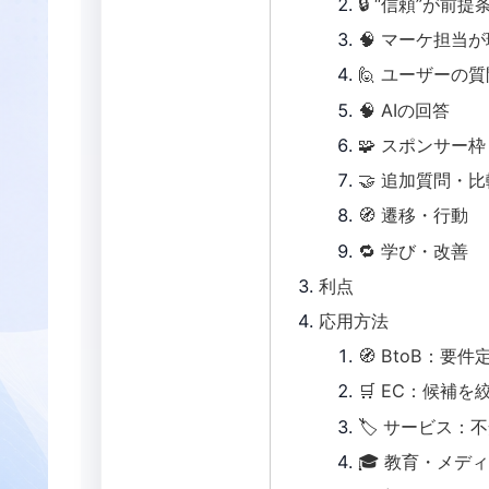
🔒 “信頼”が前
🧠 マーケ担当
🙋 ユーザーの質
🧠 AIの回答
🧩 スポンサー枠
🤝 追加質問・比
🧭 遷移・行動
🔁 学び・改善
利点
応用方法
🧭 BtoB：要
🛒 EC：候補を
🏷️ サービス
🎓 教育・メデ