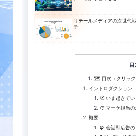
リテールメディアの次世代
チ
目
🗺️ 目次（クリッ
イントロダクション
🧭 いま起きて
🧯 マーケ担当
概要
🧩 会話型広告