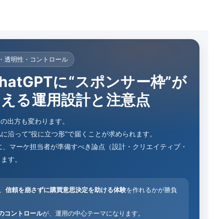
信頼・透明性・コントロール
atGPTに“スポンサー枠”が
さえる運用設計と注意点
告の出方も変わります。
れ
に沿って“役に立つ形”で届くことが求められます。
けに、マーケ担当者が準備すべき論点（設計・クリエイティブ・
します。
、
信頼を崩さずに購買意思決定を助ける体験
を作れるかが勝負
のコントロール
が、運用の中心テーマになります。