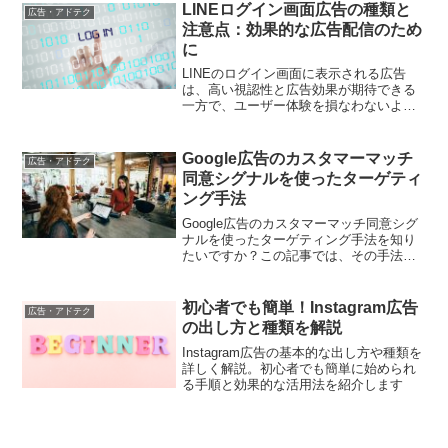
LINEログイン画面広告の種類と
広告・アドテク
注意点：効果的な広告配信のため
に
LINEのログイン画面に表示される広告
は、高い視認性と広告効果が期待できる
一方で、ユーザー体験を損なわないよう
注意が必要です。本記事では、ログイン
画面広告の種類と特徴を解説し、効果的
な広告配信を行うための注意点を紹介し
Google広告のカスタマーマッチ
広告・アドテク
ます。
同意シグナルを使ったターゲティ
ング手法
Google広告のカスタマーマッチ同意シグ
ナルを使ったターゲティング手法を知り
たいですか？この記事では、その手法や
活用事例を具体的に解説しています。
初心者でも簡単！Instagram広告
広告・アドテク
の出し方と種類を解説
Instagram広告の基本的な出し方や種類を
詳しく解説。初心者でも簡単に始められ
る手順と効果的な活用法を紹介します