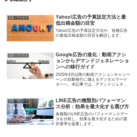
Yahoo!広告の予算設定方法と最
広告・アドテク
低出稿金額の目安
Yahoo!広告の予算設定方法や、各種広告
の最低出稿金額の目安を解説します。
Google広告の進化：動画アクシ
広告・アドテク
ョンからデマンドジェネレーショ
ンへの移行ガイド
2025年4月以降の動画アクションキャンペ
ーンの自動移行に備えるデジタルマーケ
ターへ。本記事では、デマンドジェネレ
ーションキャンペーンの特徴と、スムー
ズな移行のための具体的なステップを解
説します。
LINE広告の種類別パフォーマン
広告・アドテク
ス分析：効果を最大化する選び方
各種類のLINE広告のパフォーマンスデー
タを分析し、効果を最大化するための選
択基準を提案します。