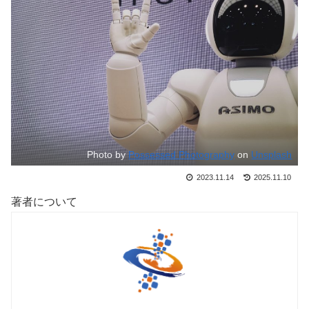
Photo by
Possessed Photography
on
Unsplash
2023.11.14
2025.11.10
著者について