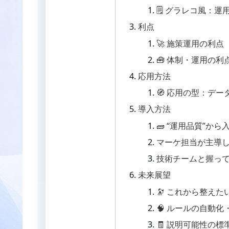
🗒️ グラレコ風：
利点
🚀 施策運用の利点
🧰 体制・運用の利
応用方法
🧭 応用の型：デ
導入方法
🧱 “運用品質”か
マーケ担当が主導し
技術チームと握って
未来展望
🔭 これから整えた
🧠 ルールの自動化
🧾 説明可能性の標