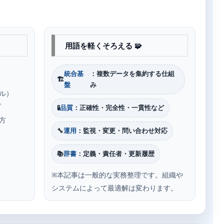
用語を軽くそろえる 🧩
統合基
：複数データを集約する仕組
🏗️
盤
み
ル）
プ
🧪
品質
：正確性・完全性・一貫性など
方
🔧
運用
：監視・変更・問い合わせ対応
📚
辞書
：定義・責任者・更新履歴
※本記事は一般的な実務整理です。組織や
システムによって最適解は変わります。