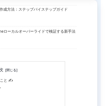
作成方法：ステップバイステップガイド
omeローカルオーバーライドで検証する新手法
次
と ✍️
