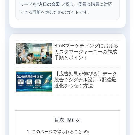
リードを
“入口の合図”
と捉え、委員会購買に対応
できる理解へ進むためのガイドです。
BtoBマーケティングにおける
カスタマージャーニーの作成
手順とポイント
【広告効果が伸びる】データ
統合→シグナル設計→配信最
適化をつなぐ方法
目次
このページで得られること ✍️