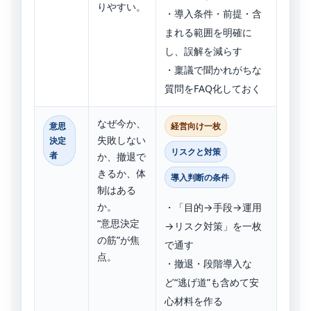
りやすい。
・導入条件・前提・含
まれる範囲を明確に
し、誤解を減らす
・稟議で聞かれがちな
質問をFAQ化しておく
なぜ今か、
意思
経営向け一枚
失敗しない
決定
リスクと対策
者
か、撤退で
きるか、体
導入判断の条件
制はある
か。
・「目的→手段→運用
“意思決定
→リスク対策」を一枚
の筋”が焦
で通す
点。
・撤退・段階導入な
ど“逃げ道”も含めて安
心材料を作る