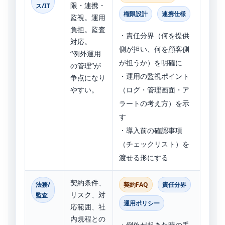
限・連携・
ス/IT
権限設計
連携仕様
監視。運用
負担。監査
・責任分界（何を提供
対応。
側が担い、何を顧客側
“例外運用
が担うか）を明確に
の管理”が
・運用の監視ポイント
争点になり
やすい。
（ログ・管理画面・ア
ラートの考え方）を示
す
・導入前の確認事項
（チェックリスト）を
渡せる形にする
契約条件、
法務/
契約FAQ
責任分界
リスク、対
監査
運用ポリシー
応範囲、社
内規程との
・例外が起きた時の手