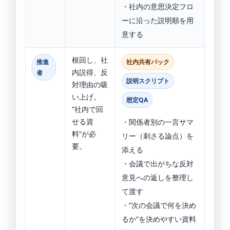
・社内の意思決定フロ
ーに沿った説明順を用
意する
根回し、社
推進
社内共有パック
内説得、反
者
説明スクリプト
対理由の吸
い上げ。
想定QA
“社内で回
せる資
・関係者別の一言サマ
料”が必
リー（刺さる論点）を
要。
添える
・会議で出がちな反対
意見への返しを整理し
て渡す
・“次の会議で何を決め
るか”を決めやすい資料