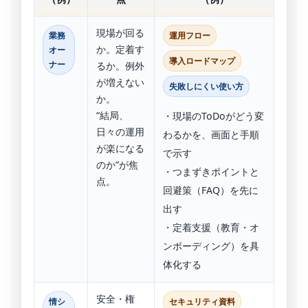
現場が回る
業務
運用フロー
か。定着す
オー
導入ロードマップ
ナー
るか。例外
が増えない
失敗しにくい使い方
か。
“結局、
・現場のToDoがどう変
日々の運用
わるかを、画面と手順
が楽になる
で示す
のか”が焦
・つまずきポイントと
点。
回避策（FAQ）を先に
出す
・定着支援（教育・オ
ンボーディング）を具
体化する
安全・権
情シ
セキュリティ資料