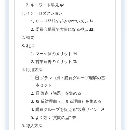
キーワード早見 🧩
イントロダクション
リード発想で起きやすいズレ 🌀
委員会購買で大事になる視点 👥
概要
利点
マーケ側のメリット 🎯
営業連携のメリット 🤝
応用方法
🗒️ グラレコ風：購買グループ理解の基
本セット
🧾 論点（議題）を集める
🧯 反対理由（止まる理由）を集める
購買グループを捉える“観察サイン” 🔎
よく効く“質問の型” 💬
導入方法