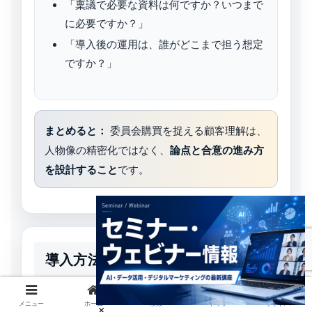
「稟議で必要な資料は何ですか？いつまで
に必要ですか？」
「導入後の運用は、誰がどこまで担う想定
ですか？」
まとめると：
委員会購買を捉える顧客理解は、
人物像の精密化ではなく、
論点と合意の進み方
を設計すること
です。
導入方法
メニュー
ホーム
検索
トップ
サイドバー
小さく始めるなら「論点パック」と「引き渡し基準」か