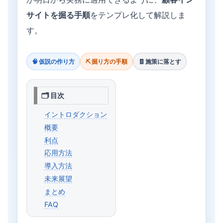
サイトを掘る手順
をテンプレ化して解説しま
す。
🧠 仮説の作り方
⛏ 掘り方の手順
🧾 施策に落とす
🗂 目次
イントロダクション
概要
利点
応用方法
導入方法
未来展望
まとめ
FAQ