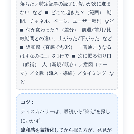
落ちた／特定記事の読了は高いが次に進ま
ない など ■ どこで起きた？（範囲） 期
間、チャネル、ページ、ユーザー種別 など 
■ 何が変わった？（差分） 前週/前月/比
較期間との違い、上がった/下がった など 
■ 違和感（直感でもOK） 「普通こうなる
はずなのに…」を1行で ■ 次に掘る切り口
（候補） 人（新規/既存）／意図（テー
マ）／文脈（流入・導線）／タイミング な
ど
コツ：
ディスカバリーは、最初から“答え”を探し
にいかず、
違和感を言語化
してから掘る方が、発見が