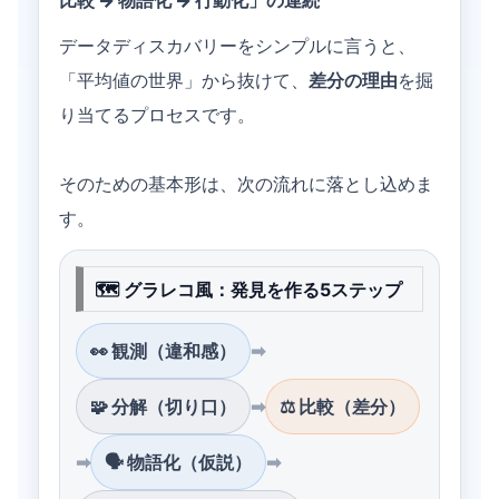
比較 → 物語化 → 行動化」の連続
データディスカバリーをシンプルに言うと、
「平均値の世界」から抜けて、
差分の理由
を掘
り当てるプロセスです。
そのための基本形は、次の流れに落とし込めま
す。
🗺 グラレコ風：発見を作る5ステップ
👀 観測（違和感）
➡
🧩 分解（切り口）
➡
⚖ 比較（差分）
➡
🗣 物語化（仮説）
➡