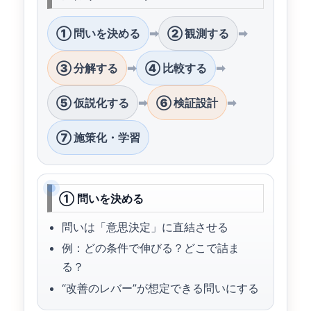
① 問いを決める
➡
② 観測する
➡
③ 分解する
➡
④ 比較する
➡
⑤ 仮説化する
➡
⑥ 検証設計
➡
⑦ 施策化・学習
① 問いを決める
問いは「意思決定」に直結させる
例：どの条件で伸びる？どこで詰ま
る？
“改善のレバー”が想定できる問いにする