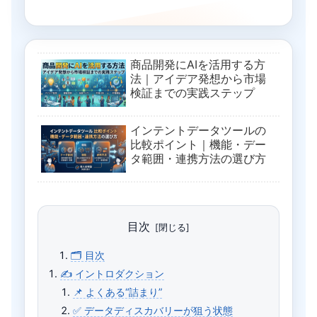
商品開発にAIを活用する方
法｜アイデア発想から市場
検証までの実践ステップ
インテントデータツールの
比較ポイント｜機能・デー
タ範囲・連携方法の選び方
目次
🗂 目次
✍️ イントロダクション
📌 よくある“詰まり”
✅ データディスカバリーが狙う状態