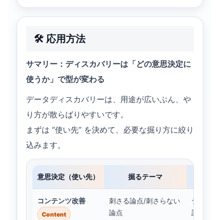
🛠️ 応用方法
サマリー：ディスカバリーは「どの意思決定に
使うか」で型が変わる
データディスカバリーは、用途が広いぶん、や
り方が散らばりやすいです。
まずは “使い先” を決めて、必要な掘り方に絞り
込みます。
意思決定（使い先）
掘るテーマ
よ
コンテンツ改善
刺さる論点/刺さらない
テーマ別
論点
訪
Content