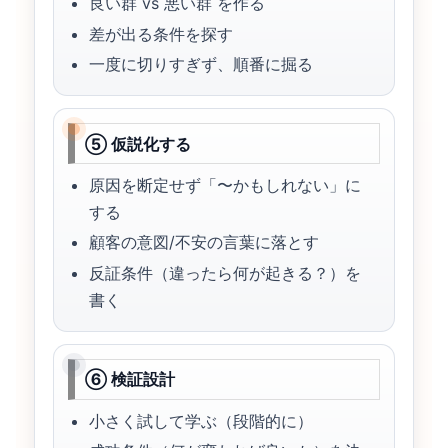
良い群 vs 悪い群 を作る
差が出る条件を探す
一度に切りすぎず、順番に掘る
⑤ 仮説化する
原因を断定せず「〜かもしれない」に
する
顧客の意図/不安の言葉に落とす
反証条件（違ったら何が起きる？）を
書く
⑥ 検証設計
小さく試して学ぶ（段階的に）