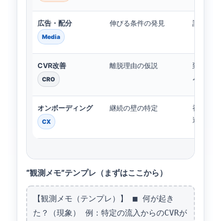
広告・配分
伸びる条件の発見
訴求別、
Media
CVR改善
離脱理由の仮説
到達/離
ム挙動
CRO
オンボーディング
継続の壁の特定
初期行動
達
CX
“観測メモ”テンプレ（まずはここから）
【観測メモ（テンプレ）】 ■ 何が起き
た？（現象） 例：特定の流入からのCVRが