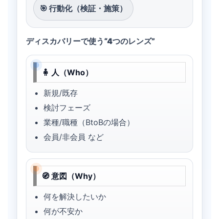
🎯 行動化（検証・施策）
ディスカバリーで使う“4つのレンズ”
🧍 人（Who）
新規/既存
検討フェーズ
業種/職種（BtoBの場合）
会員/非会員 など
🧭 意図（Why）
何を解決したいか
何が不安か