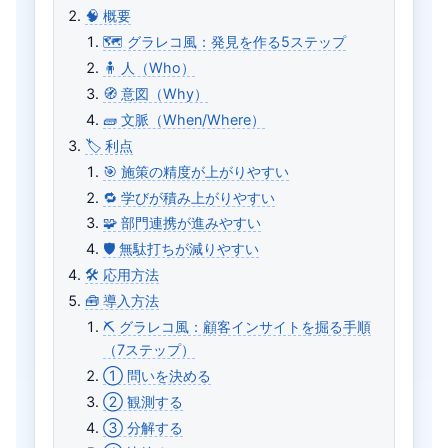
🧠 概要
🗺 グラレコ風：発見を作る5ステップ
🧍 人（Who）
🧭 意図（Why）
🧱 文脈（When/Where）
🏷️ 利点
🎯 施策の精度が上がりやすい
🔁 学びが積み上がりやすい
🧩 部門連携が進みやすい
🛡 無駄打ちが減りやすい
🛠️ 応用方法
🧰 導入方法
⛏ グラレコ風：顧客インサイトを掘る手順
（7ステップ）
① 問いを決める
② 観測する
③ 分解する