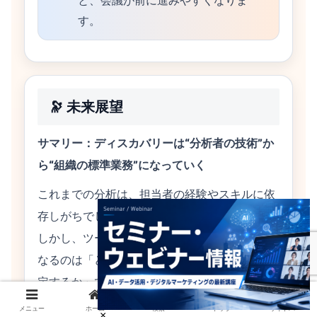
と、会議が前に進みやすくなりま
す。
🔭 未来展望
サマリー：ディスカバリーは“分析者の技術”か
ら“組織の標準業務”になっていく
これまでの分析は、担当者の経験やスキルに依
存しがちでした。
しかし、ツールやAIの支援が進むほど、重要に
なるのは「どんな問いで掘るか」「どう意思決
定するか」です。
メニュー
ホーム
検索
トップ
サイドバー