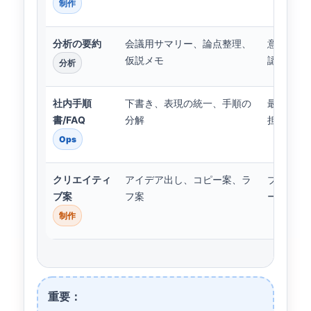
制作
分析の要約
会議用サマリー、論点整理、
意思決定
仮説メモ
認”を入れ
分析
社内手順
下書き、表現の統一、手順の
最新版の
書/FAQ
分解
担当を置
Ops
クリエイティ
アイデア出し、コピー案、ラ
ブランド
ブ案
フ案
ールを確
制作
重要：