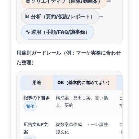
🎨 クリエイティブ（画像/動画案）
➡
📊 分析（要約/仮説/レポート）
➡
🔧 運用（手順/FAQ/議事録）
用途別ガードレール（例：マーケ実務に合わせ
た整理）
用途
OK（基本的に進めてよい）
注意
記事の下書き
構成案、見出し案、言い換
公開前に
え、要約
する
制作
広告文/LP文
複数案の作成、トーン調整、
ブランド
案
短文化
て確認