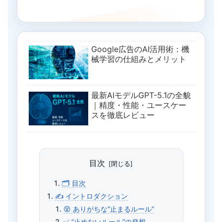
Google広告のAI活用術：機
械学習の仕組みとメリット
最新AIモデルGPT-5.1の全貌
｜精度・性能・ユースケー
スを徹底レビュー
目次
🗂 目次
✍️ イントロダクション
😵 ありがちな“止まるルール”
✅ “止めないルール”の発想