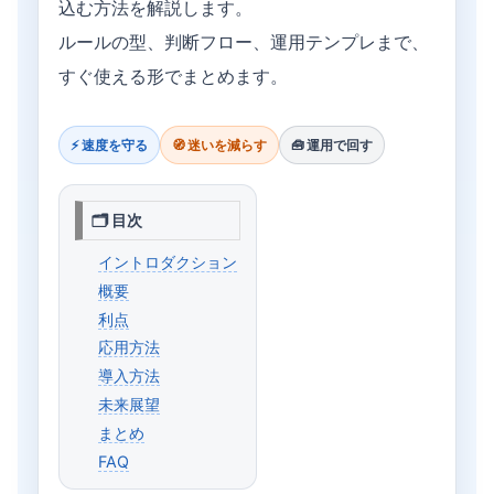
込む方法を解説します。
ルールの型、判断フロー、運用テンプレまで、
すぐ使える形でまとめます。
⚡ 速度を守る
🧭 迷いを減らす
🧰 運用で回す
🗂 目次
イントロダクション
概要
利点
応用方法
導入方法
未来展望
まとめ
FAQ