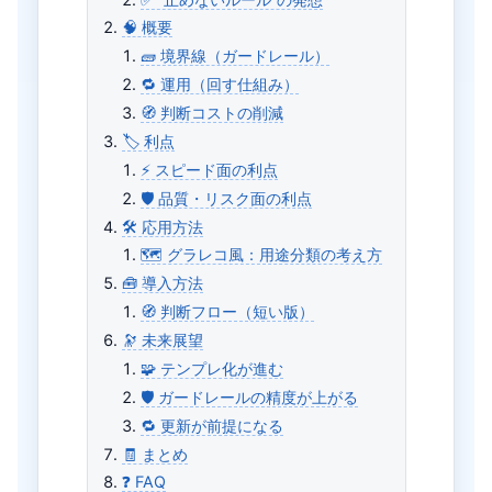
🧠 概要
🧱 境界線（ガードレール）
🔁 運用（回す仕組み）
🧭 判断コストの削減
🏷️ 利点
⚡ スピード面の利点
🛡 品質・リスク面の利点
🛠️ 応用方法
🗺 グラレコ風：用途分類の考え方
🧰 導入方法
🧭 判断フロー（短い版）
🔭 未来展望
🧩 テンプレ化が進む
🛡 ガードレールの精度が上がる
🔁 更新が前提になる
🧾 まとめ
❓ FAQ