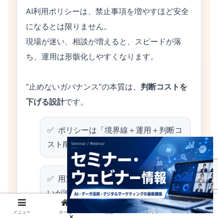
AI利用ポリシーは、禁止事項を増やすほど安全
になるとは限りません。
現場が迷い、相談が増えると、スピードが落
ち、運用は形骸化しやすくなります。
“止めないガバナンス”の本質は、
判断コストを
下げる設計
です。
ポリシーは「境界線＋運用＋判断コ
スト削減」のセット
用途別にOK/注意/NGを作ると、迷
いが減る
メニュー
ホーム
検索
トップ
サイドバー