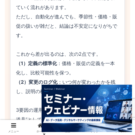
ていく流れがあります。
ただし、自動化が進んでも、季節性・価格・販
促の扱いが雑だと、結論は不安定になりがちで
す。
これから差が出るのは、次の2点です。
（1）定義の標準化
：価格・販促の定義を一本
化し、比較可能性を保つ。
（2）変更のログ化
：いつ何が変わったかを残
し、説明の根拠にする。
3要因の運用が整うほど、MMMは“意思決定の
道具”として強くなります。
メニュー
ホーム
検索
トップ
サイドバー