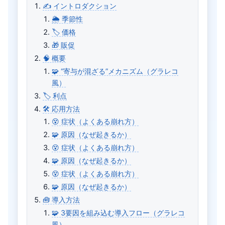
✍️ イントロダクション
🌦 季節性
🏷 価格
🎁 販促
🧠 概要
🧩 “寄与が混ざる”メカニズム（グラレコ
風）
🏷️ 利点
🛠️ 応用方法
😵 症状（よくある崩れ方）
🧩 原因（なぜ起きるか）
😵 症状（よくある崩れ方）
🧩 原因（なぜ起きるか）
😵 症状（よくある崩れ方）
🧩 原因（なぜ起きるか）
🧰 導入方法
🧩 3要因を組み込む導入フロー（グラレコ
風）