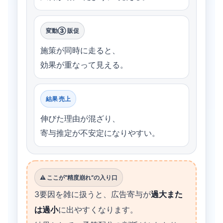
変動③ 販促
施策が同時に走ると、
効果が重なって見える。
結果 売上
伸びた理由が混ざり、
寄与推定が不安定になりやすい。
⚠️ ここが“精度崩れ”の入り口
3要因を雑に扱うと、広告寄与が
過大また
は過小
に出やすくなります。