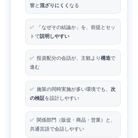
響と
混ざりにくく
なる
「なぜその結論か」を、前提とセッ
トで
説明しやすい
投資配分の会話が、主観より
構造
で
進む
施策の同時実施が多い環境でも、
次
の検証
を設計しやすい
関係部門（販促・商品・営業）と、
共通言語で会話しやすい