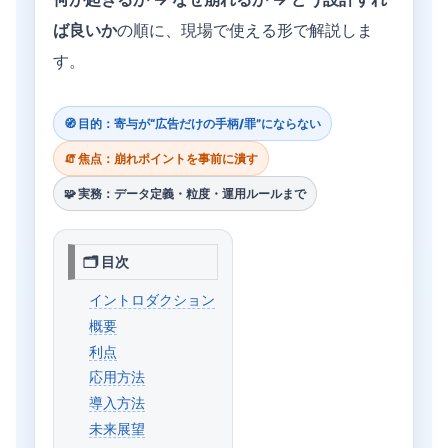
ば良いか
の順に、現場で使える形で解説しま
す。
🧭 目的：寄与が“広告だけの手柄/罪”にならない
🧯 焦点：崩れポイントを事前に潰す
🧩 実務：データ定義・粒度・運用ルールまで
🗂 目次
イントロダクション
概要
利点
応用方法
導入方法
未来展望