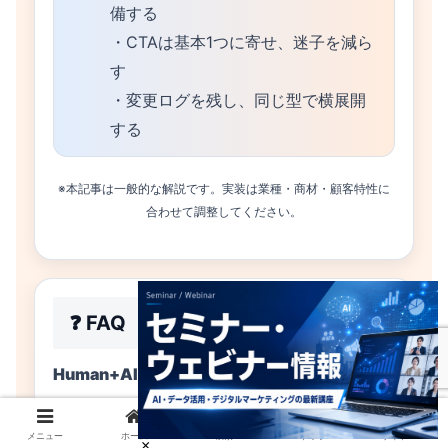
備する
・CTAは基本1つに寄せ、迷子を減ら
す
・変更ログを残し、同じ型で横展開
する
※本記事は一般的な解説です。実装は業種・商材・顧客特性に
合わせて調整してください。
❓ FAQ
Human+AI体験設計でよくある疑問
Human-Centricは本当に終わるのです
メニュー
ホーム
検索
トップ
サイドバー