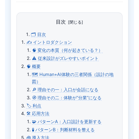
目次
🗂 目次
✍️ イントロダクション
🧠 変化の本質（何が起きている？）
⚠️ 従来設計がズレやすいポイント
🧠 概要
🗺️ Human+AI体験の三者関係（設計の地
図）
🔎 理由その一：入口が会話になる
🧭 理由その二：体験が“分業”になる
🏷️ 利点
🛠️ 応用方法
🧩 パターンA：入口設計を更新する
🧪 パターンB：判断材料を整える
🧰 導入方法