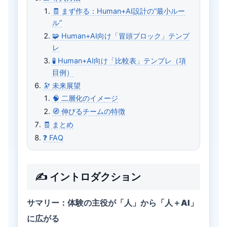
🧾 まず作る：Human+AI設計の“最小ルー
ル”
🧩 Human+AI向け「冒頭ブロック」テンプ
レ
🧪 Human+AI向け「比較表」テンプレ（項
目例）
🔭 未来展望
🧠 二層化のイメージ
🧭 伸びるチームの特徴
🧾 まとめ
❓ FAQ
✍️ イントロダクション
サマリー：体験の主役が「人」から「人＋AI」
に広がる