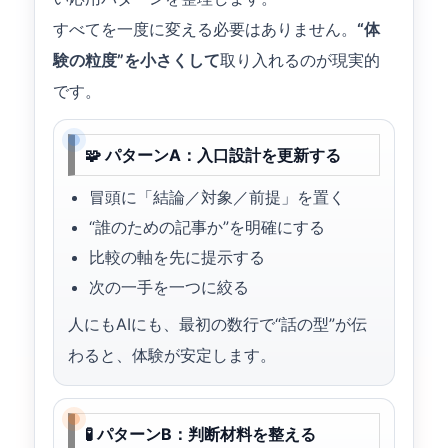
すべてを一度に変える必要はありません。
“体
験の粒度”を小さくして
取り入れるのが現実的
です。
🧩 パターンA：入口設計を更新する
冒頭に「結論／対象／前提」を置く
“誰のための記事か”を明確にする
比較の軸を先に提示する
次の一手を一つに絞る
人にもAIにも、最初の数行で“話の型”が伝
わると、体験が安定します。
🧪 パターンB：判断材料を整える