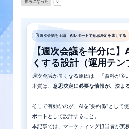
参考になった
0
🗓️ 週次会議を圧縮
｜
AIレポートで意思決定を速くする
【週次会議を半分に】
くする設計（運用テン
週次会議が長くなる原因は、「資料が多
本質は、
意思決定に必要な情報が、決ま
そこで有効なのが、AIを“要約係”として
ポート
として設計すること。
本記事では、マーケティング担当者が実務