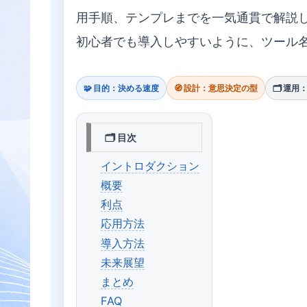
用手順、テンプレまでを一気通貫で解説
初心者でも導入しやすいように、ツール
🧩 目的：決める速度
🧭 設計：意思決定の型
🗂️ 運
🗂 目次
イントロダクション
概要
利点
応用方法
導入方法
未来展望
まとめ
FAQ