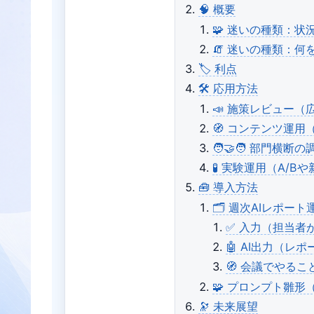
🧠 概要
🧩 迷いの種類：状
🧯 迷いの種類：
🏷️ 利点
🛠️ 応用方法
📣 施策レビュー（広
🧭 コンテンツ運用（
🧑‍🤝‍🧑 部門横
🧪 実験運用（A/B
🧰 導入方法
🗂️ 週次AIレポ
✅ 入力（担当者
🤖 AI出力（レ
🧭 会議でやる
🧩 プロンプト雛形
🔭 未来展望