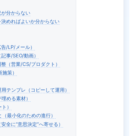
況が分からない
何を決めればよいか分からない
告/LP/メール）
記事/SEO/動画）
断の調整（営業/CS/プロダクト）
や新施策）
ート運用テンプレ（コピーして運用）
が埋める素材）
ポート）
こと（最小化のための進行）
（安全に“意思決定”へ寄せる）