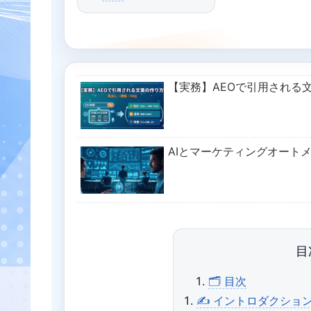
【実務】AEOで引用される
AIとマーケティングオート
目
🗂 目次
✍️ イントロダクショ