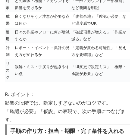
対
どの媒体・機能・アカウントが
「一部アカウント／一部機能」
象
影響を受けるか
など範囲を明記
成
良くなりそう／注意が必要な点
「改善余地」「確認が必要」な
果
は何か
ど温度感でOK
運
日々の作業やフローに何が増減
「確認項目が増える」「作業が
用
するか
減る」など
計
レポート・イベント・集計の見
「定義が変わる可能性」「見え
測
え方が変わるか
方を要確認」など
リ
誤解・ミス・手戻りが起きやす
「UI変更で設定ミス」「権限・
ス
い点
承認が必要」など
ク
📝 ポイント：
影響の段階では、断定しすぎないのがコツです。
「確認が必要」「仮説」の表現で、次の手順につなげま
す。
手順の作り方：担当・期限・完了条件を入れる