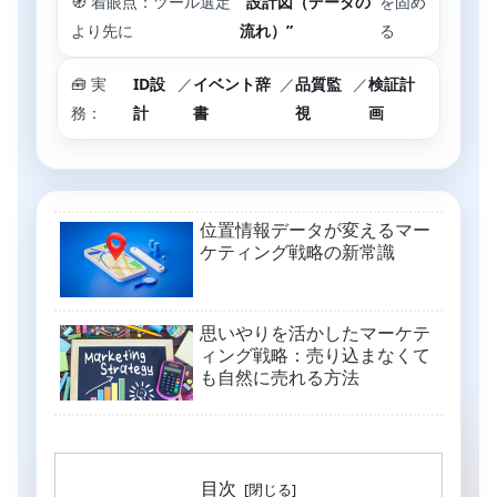
🧭 着眼点：ツール選定
“設計図（データの
を固め
より先に
流れ）”
る
🧰 実
ID設
／
イベント辞
／
品質監
／
検証計
務：
計
書
視
画
位置情報データが変えるマー
ケティング戦略の新常識
思いやりを活かしたマーケテ
ィング戦略：売り込まなくて
も自然に売れる方法
目次