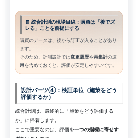
🧾 統合計測の現場目線：購買は「後でズ
レる」ことを前提にする
購買のデータは、後から訂正が入ることがあり
ます。
そのため、計測設計では
変更履歴
や
再集計
の運
用を含めておくと、評価が安定しやすいです。
設計パーツ④：検証単位（施策をどう
評価するか）
統合計測は、最終的に「施策をどう評価する
か」に帰着します。
ここで重要なのは、評価を
一つの指標に寄せす