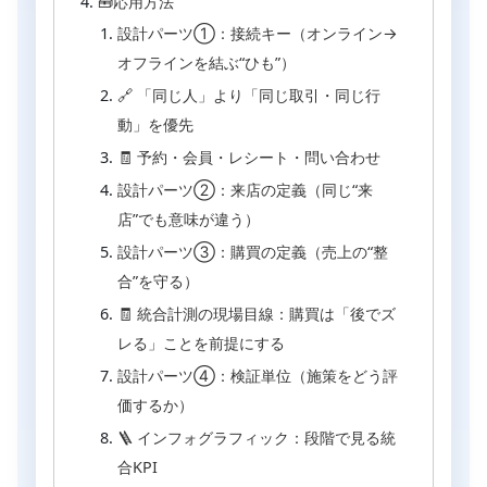
🧰応用方法
設計パーツ①：接続キー（オンライン→
オフラインを結ぶ“ひも”）
🔗 「同じ人」より「同じ取引・同じ行
動」を優先
🧾 予約・会員・レシート・問い合わせ
設計パーツ②：来店の定義（同じ“来
店”でも意味が違う）
設計パーツ③：購買の定義（売上の“整
合”を守る）
🧾 統合計測の現場目線：購買は「後でズ
レる」ことを前提にする
設計パーツ④：検証単位（施策をどう評
価するか）
🪜 インフォグラフィック：段階で見る統
合KPI