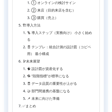
① オンラインの検討サイン
② 来店（目的来店を含む）
③ 購買（売上）
🏗導入方法
🪜 導入ステップ（実務向け） 小さく始め
る
🧾 テンプレ：統合計測の設計図（コピペ
用） 最小構成
🔭未来展望
🧠 設計図が資産化する
🔁 “段階指標”が標準になる
🧾 データ品質の重要性が上がる
🤝 部門間連携の基盤になる
📌 未来に向けた準備
✅まとめ