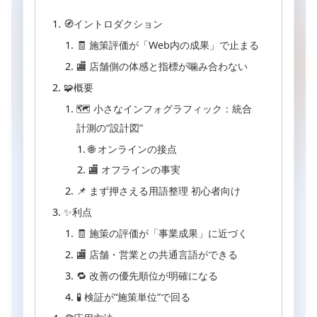
🧭イントロダクション
🧾 施策評価が「Web内の成果」で止まる
🏬 店舗側の体感と指標が噛み合わない
🧩概要
🗺 小さなインフォグラフィック：統合
計測の“設計図”
🌐 オンラインの接点
🏬 オフラインの事実
📌 まず押さえる用語整理 初心者向け
✨利点
🧾 施策の評価が「事業成果」に近づく
🏬 店舗・営業との共通言語ができる
🔁 改善の優先順位が明確になる
🧪 検証が“施策単位”で回る