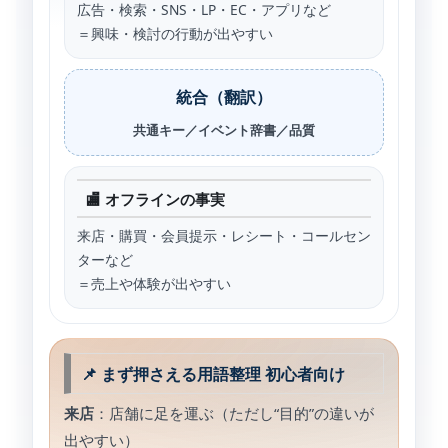
広告・検索・SNS・LP・EC・アプリなど
＝興味・検討の行動が出やすい
統合（翻訳）
共通キー／イベント辞書／品質
🏬 オフラインの事実
来店・購買・会員提示・レシート・コールセン
ターなど
＝売上や体験が出やすい
📌 まず押さえる用語整理 初心者向け
来店
：店舗に足を運ぶ（ただし“目的”の違いが
出やすい）