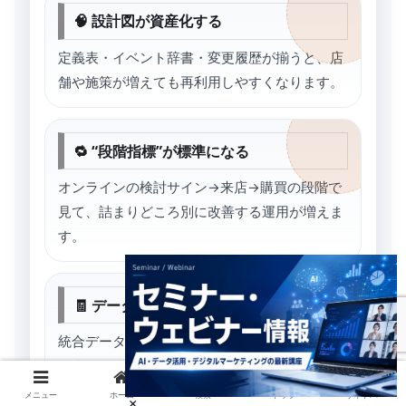
🧠 設計図が資産化する
定義表・イベント辞書・変更履歴が揃うと、店
舗や施策が増えても再利用しやすくなります。
🔁 “段階指標”が標準になる
オンラインの検討サイン→来店→購買の段階で
見て、詰まりどころ別に改善する運用が増えま
す。
🧾 データ品質の重要性が上がる
統合データは、欠損や遅延があると判断が崩れ
やすいです。品質監視が実務上の差になりま
す。
メニュー
ホーム
検索
トップ
サイドバー