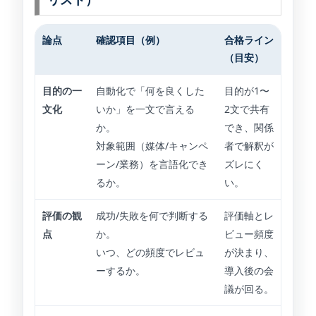
論点
確認項目（例）
合格ライン
（目安）
目的の一
自動化で「何を良くした
目的が1〜
文化
いか」を一文で言える
2文で共有
か。
でき、関係
対象範囲（媒体/キャンペ
者で解釈が
ーン/業務）を言語化でき
ズレにく
るか。
い。
評価の観
成功/失敗を何で判断する
評価軸とレ
点
か。
ビュー頻度
いつ、どの頻度でレビュ
が決まり、
ーするか。
導入後の会
議が回る。