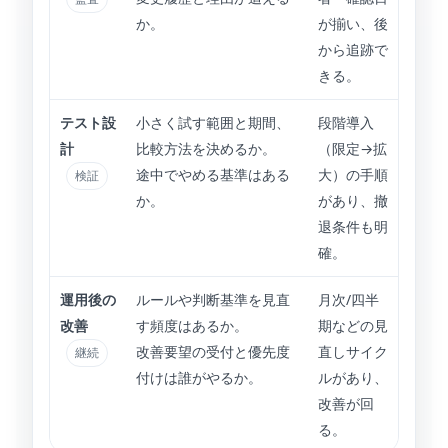
か。
が揃い、後
から追跡で
きる。
テスト設
小さく試す範囲と期間、
段階導入
計
比較方法を決めるか。
（限定→拡
途中でやめる基準はある
大）の手順
検証
か。
があり、撤
退条件も明
確。
運用後の
ルールや判断基準を見直
月次/四半
改善
す頻度はあるか。
期などの見
改善要望の受付と優先度
直しサイク
継続
付けは誰がやるか。
ルがあり、
改善が回
る。