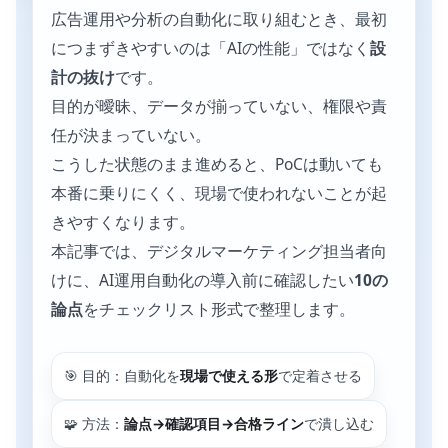
広告運用や分析の自動化に取り組むとき、最初
につまずきやすいのは「AIの性能」ではなく
設
計の抜け
です。
目的が曖昧、データが揃っていない、権限や責
任が決まっていない。
こうした状態のまま進めると、PoCは動いても
本番に乗りにくく、現場で使われないことが起
きやすくなります。
本記事では、デジタルマーケティング担当者向
けに、AI運用自動化の導入前に確認したい
10の
論点
をチェックリスト形式で整理します。
🎯 目的：自動化を
現場で使える形
で定着させる
🧩 方法：
論点→確認項目→合格ライン
で潰し込む