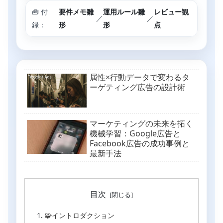
🧰 付
要件メモ雛
運用ルール雛
レビュー観
／
／
録：
形
形
点
属性×行動データで変わるタ
ーゲティング広告の設計術
マーケティングの未来を拓く
機械学習：Google広告と
Facebook広告の成功事例と
最新手法
目次
🧩イントロダクション