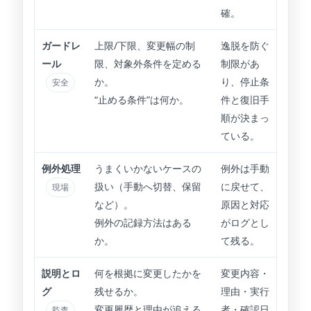
確。
ガードレ
上限/下限、変更幅の制
逸脱を防ぐ
ール
限、対象外条件を定める
制限があ
か。
り、停止条
安全
“止める条件”は何か。
件と復旧手
順が決まっ
ている。
例外処理
うまくいかないケースの
例外は手動
扱い（手動へ切替、保留
に戻せて、
現場
など）。
原因と対応
例外の記録方法はある
がログとし
か。
て残る。
説明とロ
何を根拠に変更したかを
変更内容・
グ
残せるか。
理由・実行
変更履歴と理由が追える
者・確認日
監査