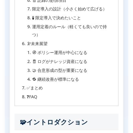
🧾 記録の必須項目
限定導入の設計（小さく始めて広げる）
🧪 限定導入で決めたいこと
運用定着のルール（軽くても良いので持
つ）
🔭未来展望
🧭 ポリシー運用が中心になる
🧾 ログがナレッジ資産になる
🤝 合意形成の型が重要になる
🔁 継続改善が標準になる
✅まとめ
❓FAQ
🧩イントロダクション