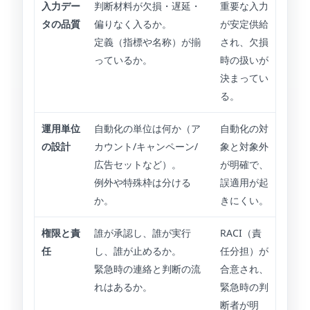
入力デー
判断材料が欠損・遅延・
重要な入力
タの品質
偏りなく入るか。
が安定供給
定義（指標や名称）が揃
され、欠損
っているか。
時の扱いが
決まってい
る。
運用単位
自動化の単位は何か（ア
自動化の対
の設計
カウント/キャンペーン/
象と対象外
広告セットなど）。
が明確で、
例外や特殊枠は分ける
誤適用が起
か。
きにくい。
権限と責
誰が承認し、誰が実行
RACI（責
任
し、誰が止めるか。
任分担）が
緊急時の連絡と判断の流
合意され、
れはあるか。
緊急時の判
断者が明