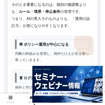
そのとき重要になるのは、個別の微調整より
も、
ルール・境界・停止条件
の管理です。
つまり、AIの導入そのものよりも、「運用の設
計力」が差になりやすくなります。
🧭 ポリシー運用が中心になる
判断の枠組みを管理し、例外だけ人が見る形へ
寄っていきます。
🧾 ログがナレッジ資産になる
例外と学びが蓄積されるほど、次の導入が速く
なります。
メニュー
ホーム
検索
トップ
サイドバー