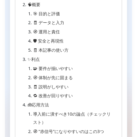
🧠概要
🎯 目的と評価
🧾 データと入力
🧭 運用と責任
🛡 安全と再現性
🧾 本記事の使い方
✨利点
🧩 要件が揃いやすい
🧭 体制が先に固まる
🧾 説明がしやすい
🔁 改善が回りやすい
🧰応用方法
導入前に潰すべき10の論点（チェックリ
スト）
🧭 “赤信号”になりやすいのはこの3つ