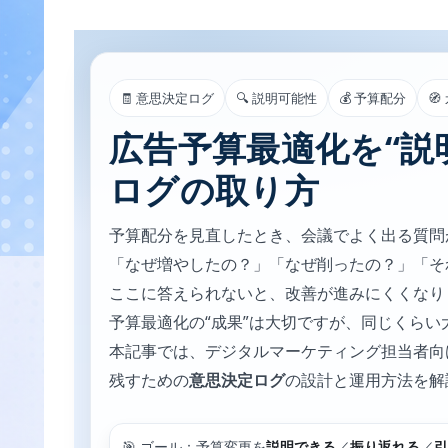
🧾 意思決定ログ
🔍 説明可能性
💰 予算配分

広告予算最適化を“説
ログの取り方
予算配分を見直したとき、会議でよく出る質問
「なぜ増やしたの？」「なぜ削ったの？」「そ
ここに答えられないと、改善が進みにくくなり
予算最適化の“成果”は大切ですが、同じくらい
本記事では、デジタルマーケティング担当者向
残すための
意思決定ログ
の設計と運用方法を解
🎯 ゴール：予算変更を
説明できる
／
振り返れる
／
引