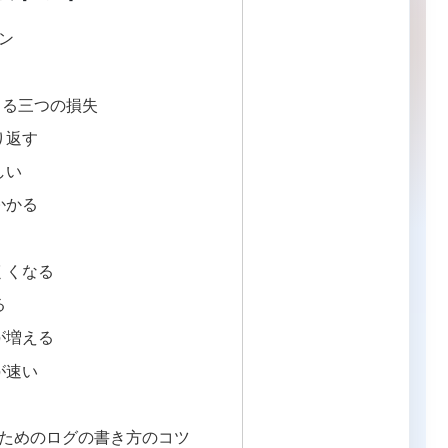
ン
きる三つの損失
り返す
しい
かかる
くくなる
る
が増える
が速い
るためのログの書き方のコツ