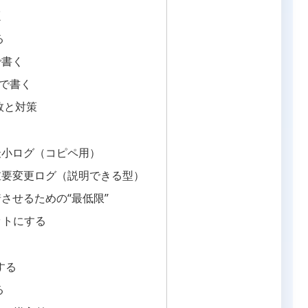
く
る
で書く
きで書く
敗と対策
最小ログ（コピペ用）
重要変更ログ（説明できる型）
させるための“最低限”
ットにする
する
る