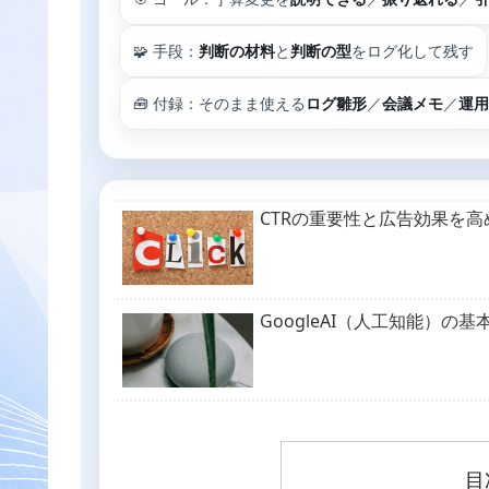
🧩 手段：
判断の材料
と
判断の型
をログ化して残す
🧰 付録：そのまま使える
ログ雛形
／
会議メモ
／
運用
CTRの重要性と広告効果を
GoogleAI（人工知能）
目