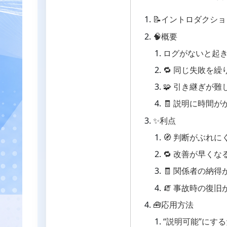
📝イントロダクショ
🧠概要
ログがないと起
🔁 同じ失敗を繰
🧩 引き継ぎが難
🧾 説明に時間が
✨利点
🧭 判断がぶれに
🔁 改善が早くな
🧾 関係者の納得
🧯 事故時の復旧
🧰応用方法
“説明可能”にす