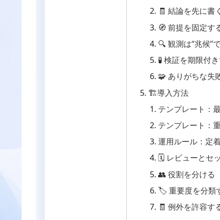
🧾 結論を先に書
🧭 前提を固定す
🔍 観測は“兆候”
🧪 検証を期限付
🧩 ありがちな失
🏗導入方法
テンプレート：
テンプレート：
運用ルール：定着
🗓 レビューとセ
👥 役割を分ける
🏷 重要度を分類
🧾 例外を許容す