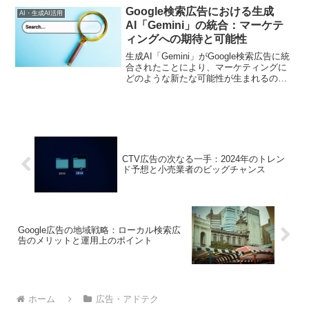
善する実務手順を紹介します
Google検索広告における生成
AI・生成AI活用
AI「Gemini」の統合：マーケテ
ィングへの期待と可能性
生成AI「Gemini」がGoogle検索広告に統
合されたことにより、マーケティングに
どのような新たな可能性が生まれるのか
を紹介します。広告運用の効率化、カス
タマイズされた広告メッセージの作成、
そしてターゲットオーディエンスへの効
果的なリーチについて詳述します。
CTV広告の次なる一手：2024年のトレン
ド予想と小売業者のビッグチャンス
Google広告の地域戦略：ローカル検索広
告のメリットと運用上のポイント
ホーム
広告・アドテク