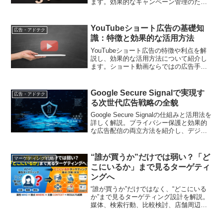
ます。効果的なキャンペーン管理のため
の具体的な手順とベストプラクティスを
紹介します。
YouTubeショート広告の基礎知
広告・アドテク
識：特徴と効果的な活用方法
YouTubeショート広告の特徴や利点を解
説し、効果的な活用方法について紹介し
ます。ショート動画ならではの広告手法
や、ターゲティングのコツなどを詳しく
説明します。
Google Secure Signalで実現す
広告・アドテク
る次世代広告戦略の全貌
Google Secure Signalの仕組みと活用法を
詳しく解説。プライバシー保護と効果的
な広告配信の両立方法を紹介し、デジタ
ルマーケティング戦略の強化につなげま
す
“誰が買うか”だけでは弱い？「ど
マーケティング戦略
こにいるか」まで見るターゲティ
ングへ
“誰が買うか”だけではなく、“どこにいる
か”まで見るターゲティング設計を解説。
媒体、検索行動、比較検討、店舗周辺、
商談後などの接点文脈を整理し、広告・
記事・LP・FAQ・営業資料をつなげて改