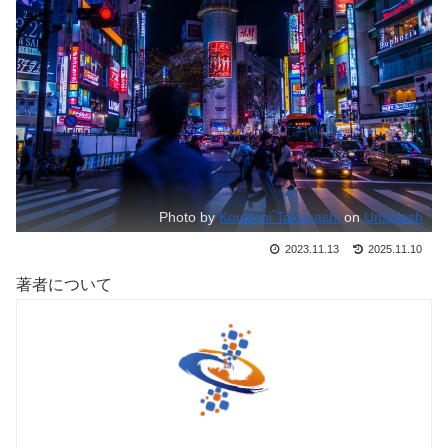
Photo by
Koukichi Takahashi
on
Unsplash
2023.11.13
2025.11.10
著者について