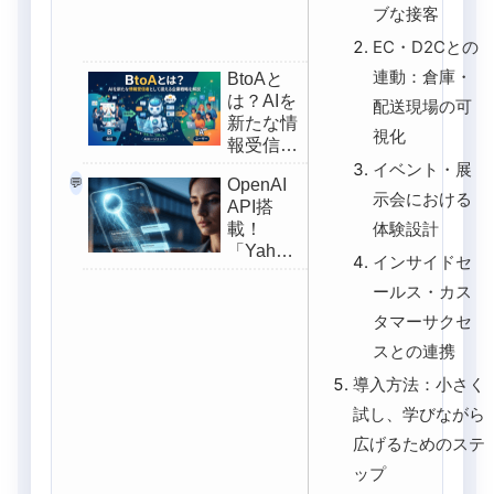
ブな接客
EC・D2Cとの
連動：倉庫・
BtoAと
は？AIを
配送現場の可
新たな情
視化
報受信者
として捉
イベント・展
💬
OpenAI
える企業
示会における
API搭
戦略を解
体験設計
載！
説
「Yahoo!
インサイドセ
JAPAN」
ールス・カス
アプリの
AIハイラ
タマーサクセ
イトが情
スとの連携
報収集を
変える理
導入方法：小さく
由
試し、学びながら
広げるためのステ
ップ