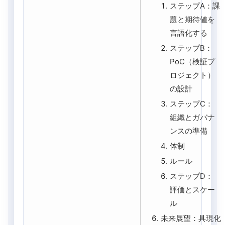
ステップA：課
題と期待値を
言語化する
ステップB：
PoC（検証プ
ロジェクト）
の設計
ステップC：
組織とガバナ
ンスの準備
体制
ルール
ステップD：
評価とスケー
ル
未来展望：具現化