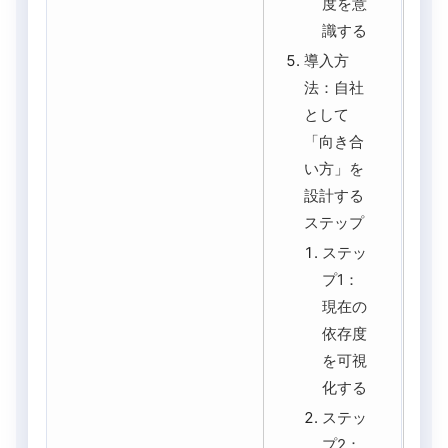
度を意
識する
導入方
法：自社
として
「向き合
い方」を
設計する
ステップ
ステッ
プ1：
現在の
依存度
を可視
化する
ステッ
プ2：