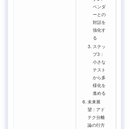
ベンダ
ーとの
対話を
強化す
る
ステッ
プ3：
小さな
テスト
から多
様化を
進める
未来展
望：アド
テク分離
論の行方