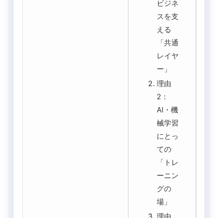
ビジネ
スを支
える
「共通
レイヤ
ー」
理由
2：
AI・機
械学習
にとっ
ての
「トレ
ーニン
グの
場」
理由