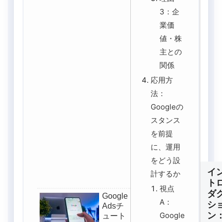
3：企
業価
値・株
主との
関係
応用方
法：
Googleの
スタンス
を前提
に、運用
をどう設
イ
計するか
ト
視点
ダ
Google
A：
シ
Adsチ
ン
Google
ュート