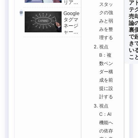
ア
リア
スタッ
ル：初
テ
クの強
💬
Google
心者向
売
タグマ
みと弱
け完全
論
ネージ
ガイド
みを整
裏
ャーに
で
理する
よる拡
き
張コン
視点
い
バージ
B：複
こ
ョンの
設定と
数ベン
運用の
ダー構
コツ
成を前
提に設
計する
視点
C：AI
機能へ
の依存