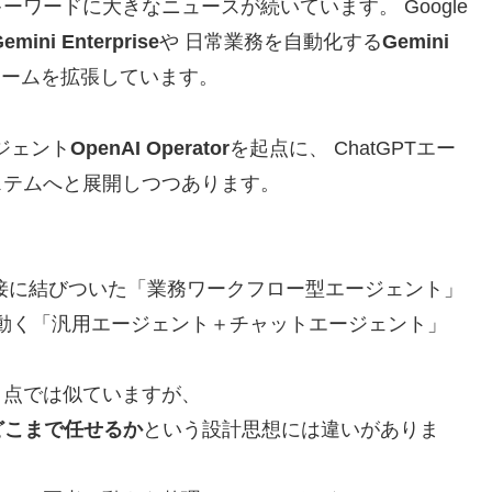
ーワードに大きなニュースが続いています。 Google
emini Enterprise
や 日常業務を自動化する
Gemini
ォームを拡張しています。
ージェント
OpenAI Operator
を起点に、 ChatGPTエー
コシステムへと展開しつつあります。
密接に結びついた「業務ワークフロー型エージェント」
で動く「汎用エージェント＋チャットエージェント」
う点では似ていますが、
どこまで任せるか
という設計思想には違いがありま