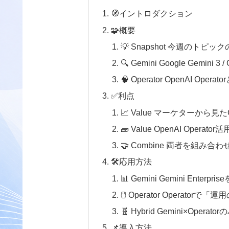
🧭イントロダクション
🧩概要
💡 Snapshot 今週のトピッ
🔍 Gemini Google Gemini 3 
🧠 Operator OpenAI O
✅利点
📈 Value マーケターから見た
🧱 Value OpenAI Operato
🤝 Combine 両者を組み
🛠️応用方法
📊 Gemini Gemini En
🖱️ Operator Operat
🧬 Hybrid Gemini×Op
📌導入方法