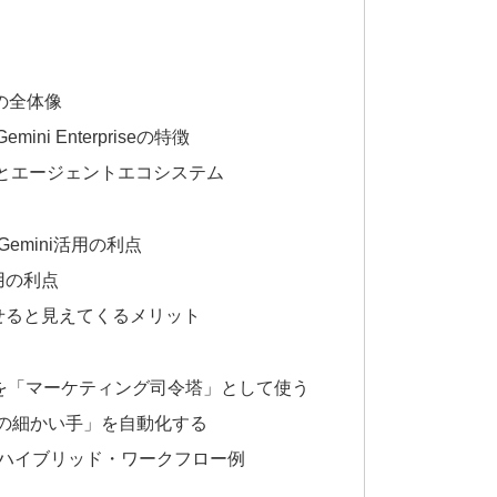
クの全体像
/ Gemini Enterpriseの特徴
peratorとエージェントエコシステム
Gemini活用の利点
r活用の利点
合わせると見えてくるメリット
terpriseを「マーケティング司令塔」として使う
orで「運用の細かい手」を自動化する
eratorのハイブリッド・ワークフロー例