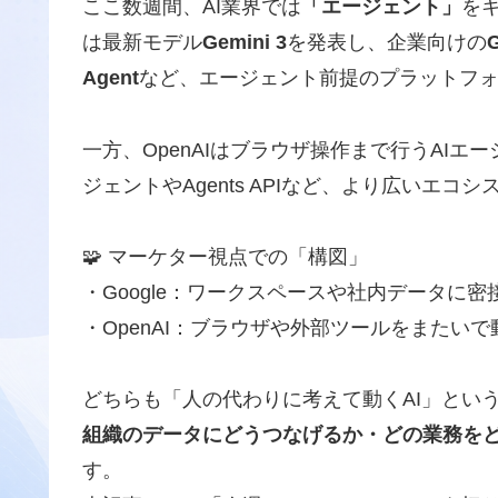
ここ数週間、AI業界では
「エージェント」
をキ
は最新モデル
Gemini 3
を発表し、企業向けの
G
Agent
など、エージェント前提のプラットフ
一方、OpenAIはブラウザ操作まで行うAIエ
ジェントやAgents APIなど、より広いエ
🧩 マーケター視点での「構図」
・Google：ワークスペースや社内データに
・OpenAI：ブラウザや外部ツールをまたい
どちらも「人の代わりに考えて動くAI」とい
組織のデータにどうつなげるか・どの業務を
す。