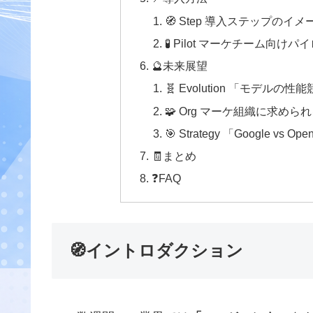
🧭 Step 導入ステップのイメ
🧪 Pilot マーケチーム向け
🔮未来展望
🧬 Evolution 「モデ
🧩 Org マーケ組織に求め
🎯 Strategy 「Google vs
🧾まとめ
❓FAQ
🧭イントロダクション