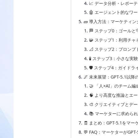
📈 データ分析・レポー
🤖 エージェント的なワ
🧱 導入方法：マーケティ
🏁 ステップ0：ゴール
🧩 ステップ1：利用チャネ
📐 ステップ2：プロン
🧪 ステップ3：小さな
🛡 ステップ4：ガイドラ
🌌 未来展望：GPT-5.1以
🤝 「人×AI」のチーム
🧠 より高度な推論とエ
🎨 クリエイティブとデ
📚 マーケターに求めら
🧾 まとめ：GPT-5.1
💬 FAQ：マーケターがGP