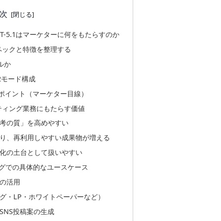
次
PT-5.1はマーケターに何をもたらすのか
本スペックと特徴を整理する
デルか
ntの2モード構成
進化ポイント（マーケター目線）
ーケティング業務にもたらす価値
思考の質」を高めやすい
より、再利用しやすい成果物が増える
動化の土台として扱いやすい
ングでの具体的なユースケース
での活用
ログ・LP・ホワイトペーパーなど）
SNS投稿案の生成