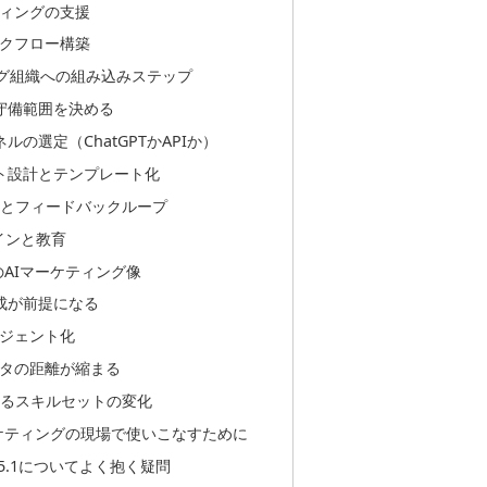
ティングの支援
ークフロー構築
ング組織への組み込みステップ
と守備範囲を決める
ルの選定（ChatGPTかAPIか）
プト設計とテンプレート化
実験とフィードバックループ
インと教育
降のAIマーケティング像
編成が前提になる
ージェント化
ータの距離が縮まる
れるスキルセットの変化
をマーケティングの現場で使いこなすために
T-5.1についてよく抱く疑問