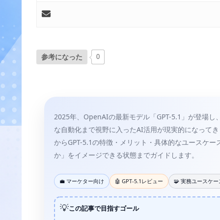
参考になった
0
2025年、OpenAIの最新モデル「GPT-5.1」
な自動化まで視野に入ったAI活用が現実的になって
からGPT-5.1の特徴・メリット・具体的なユース
か」をイメージできる状態までガイドします。
💼 マーケター向け
🤖 GPT-5.1レビュー
🧩 実務ユースケー
💡
この記事で目指すゴール