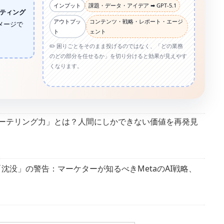
インプット
課題・データ・アイデア ➡ GPT-5.1
ティング
アウトプッ
コンテンツ・戦略・レポート・エージ
メージで
ト
ェント
✏️ 困りごとをそのまま投げるのではなく、「どの業務
のどの部分を任せるか」を切り分けると効果が見えやす
くなります。
リーテリング力」とは？人間にしかできない価値を再発見
沈没」の警告：マーケターが知るべきMetaのAI戦略、