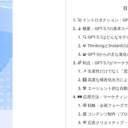
目
🚀 イントロダクション：G
📡 概要：GPT-5.1の基
🔍 GPT-5.1はどんなモ
⚙️ ThinkingとInsta
🧩 GPT-5からの主な
🌈 利点：GPT-5.1がマ
📌 生産性だけでなく「
🧮 高度な構造化出力に
🛠 エージェント的な自
🛤 応用方法：マーケティ
🧭 戦略・企画フェーズ
📰 コンテンツ制作（ブ
💬 広告クリエイティブ・