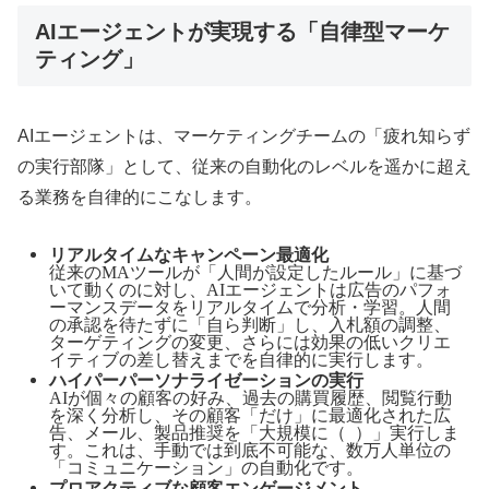
AIエージェントが実現する「自律型マーケ
ティング」
AIエージェントは、マーケティングチームの「疲れ知らず
の実行部隊」として、従来の自動化のレベルを遥かに超え
る業務を自律的にこなします。
リアルタイムなキャンペーン最適化
従来のMAツールが「人間が設定したルール」に基づ
いて動くのに対し、AIエージェントは広告のパフォ
ーマンスデータをリアルタイムで分析・学習。人間
の承認を待たずに「自ら判断」し、入札額の調整、
ターゲティングの変更、さらには効果の低いクリエ
イティブの差し替えまでを自律的に実行します。
ハイパーパーソナライゼーションの実行
AIが個々の顧客の好み、過去の購買履歴、閲覧行動
を深く分析し、その顧客「だけ」に最適化された広
告、メール、製品推奨を「大規模に（at scale）」実行しま
す。これは、手動では到底不可能な、数万人単位の
「1to1コミュニケーション」の自動化です。
プロアクティブな顧客エンゲージメント