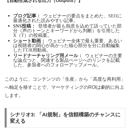
【自動生成される出力（Outputs）】
ブログ記事：
ウェビナーの要点をまとめた、SEOに
最適化された読みやすい記事。
SNS投稿：
登壇者が最も熱意を込めて語っていた部
分（声のトーンとキーワードから判断）を引用した
X（Twitter）の投稿案。
ショート動画：
ウェビナー全体で最も重要、あるい
は視聴者の関心が高かった核心部分を1分に自動編集
したTikTok/Reels用動画。
リードナーチャリング用メール：
ウェビナーの主要
な論点3つと、関連する製品ページへのリンクを記載
した、参加者へのフォローアップメール。
このように、コンテンツの「生産」から「高度な再利用」
へ軸足を移すことで、マーケティングのROIは劇的に向上
します。
シナリオ3: 「AI規制」を信頼構築のチャンスに
変える