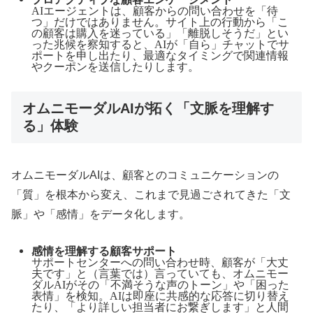
AIエージェントは、顧客からの問い合わせを「待
つ」だけではありません。サイト上の行動から「こ
の顧客は購入を迷っている」「離脱しそうだ」とい
った兆候を察知すると、AIが「自ら」チャットでサ
ポートを申し出たり、最適なタイミングで関連情報
やクーポンを送信したりします。
オムニモーダルAIが拓く「文脈を理解す
る」体験
オムニモーダルAIは、顧客とのコミュニケーションの
「質」を根本から変え、これまで見過ごされてきた「文
脈」や「感情」をデータ化します。
感情を理解する顧客サポート
サポートセンターへの問い合わせ時、顧客が「大丈
夫です」と（言葉では）言っていても、オムニモー
ダルAIがその「不満そうな声のトーン」や「困った
表情」を検知。AIは即座に共感的な応答に切り替え
たり、「より詳しい担当者にお繋ぎします」と人間