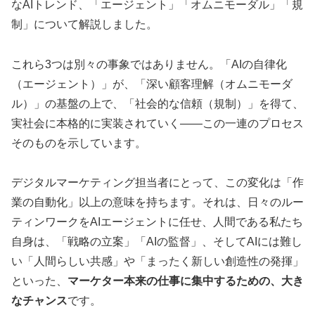
なAIトレンド、「エージェント」「オムニモーダル」「規
制」について解説しました。
これら3つは別々の事象ではありません。「AIの自律化
（エージェント）」が、「深い顧客理解（オムニモーダ
ル）」の基盤の上で、「社会的な信頼（規制）」を得て、
実社会に本格的に実装されていく——この一連のプロセス
そのものを示しています。
デジタルマーケティング担当者にとって、この変化は「作
業の自動化」以上の意味を持ちます。それは、日々のルー
ティンワークをAIエージェントに任せ、人間である私たち
自身は、「戦略の立案」「AIの監督」、そしてAIには難し
い「人間らしい共感」や「まったく新しい創造性の発揮」
といった、
マーケター本来の仕事に集中するための、大き
なチャンス
です。