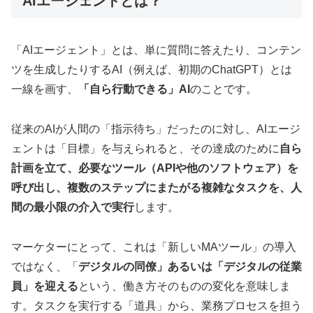
AIエージェントとは？
「AIエージェント」とは、単に質問に答えたり、コンテン
ツを生成したりするAI（例えば、初期のChatGPT）とは
一線を画す、
「自ら行動できる」AI
のことです。
従来のAIが人間の「指示待ち」だったのに対し、AIエージ
ェントは「目標」を与えられると、その達成のために
自ら
計画を立て、必要なツール（APIや他のソフトウェア）を
呼び出し、複数のステップにまたがる複雑なタスクを、人
間の最小限の介入で実行
します。
マーケターにとって、これは「新しいMAツール」の導入
ではなく、「
デジタルの同僚」あるいは「デジタルの従業
員」を迎える
という、働き方そのものの変化を意味しま
す。タスクを実行する「道具」から、業務プロセスを担う