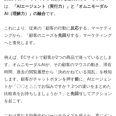
は、
「AIエージェント（実行力）」と「オムニモーダル
AI（理解力）」の融合
です。
これにより、従来の「顧客の行動に
反応
する」マーケティ
ングから、「顧客のニーズを
先回り
する」マーケティング
へと進化します。
例えば、ECサイトで顧客が2つの商品で迷っているとしま
す。オムニモーダルAIが、その顧客のマウスの動き、滞在
時間、過去の閲覧履歴から「決めかねている混乱」を検知
します。顧客がチャットボタンを押す
前
に、AIエージェン
トが「〇〇と△△でお悩みですか？ 2つの違いをまとめた
比較表をお持ちしましょうか？」と
先回り
してアクション
を起こす。
これは単なる効率化やパーソナライズを超えた、真にイン