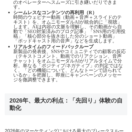
のオペレーターへスムーズに引き継いだりできま
す。
シームレスなコンテンツの再利用（Repurposing）
1時間のウェビナー動画（動画＋音声＋スライドのテ
キスト）を、オムニモーダルAIが統合的に「視聴」
します。AIは内容の文脈を理解し、その動画から自
動で「SEO対策済みのブログ記事」「SNS用の引用投
稿」「核心部分を抜き出した1分のショート動画」
「ポッドキャスト用の音声」などを生成します。
リアルタイムのフィードバックループ
新製品の発表後、SNSやコミュニティでの顧客の反応
（テキストコメント、動画でのリアクション、音声
チャット）をオムニモーダルAIがリアルタイムで分
析。単なる「ポジティブ/ネガティブ」の判定ではな
く、「どの機能について、どんなトーンで語られて
いるか」を把握し、即座にキャンペーンのメッセー
ジを微調整できます。
2026年、最大の利点：「先回り」体験の自
動化
2026年のマーケティングにおける最大のブレークスルー